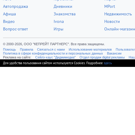
Автопродажа
Дневники
MPort
Афиша
Знакомства
Недвижимость
Видео
Ivona
Новости
Вопрос-ответ
Игры
Онлайн-магази
© 2000-2026, ООО "КЕПРЕЙТ ПАРТНЕРС". Все права защищены.
Помощь
Правила
Связаться с нами
Использование материалов
Пользовате
Политика в сфере конфиденциальности и персональных данных
Вакансии
Реклама на сайте:
Cейлз-хаус "Диджимедиа"
Отдел продаж digital рекламы
Наш
Для удобства пользования сайтом используются Cookies. Подробнее
здесь