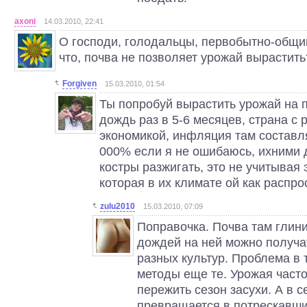
axoni
14.03.2010, 22:41
О господи, голодальцы, первобытно-общин
что, почва не позволяет урожай вырастит
Forgiven
15.03.2010, 01:54
Ты попробуй вырастить урожай на 
дождь раз в 5-6 месяцев, страна с
экономикой, инфляция там составля
000% если я не ошибаюсь, ихними 
костры разжигать, это не учитывая
которая в их климате ой как распро
zulu2010
15.03.2010, 07:09
Поправочка. Почва там глини
дождей на ней можно получа
разных культур. Проблема в 
методы еще те. Урожая часто
пережить сезон засухи. А в с
превращается в потрескавши