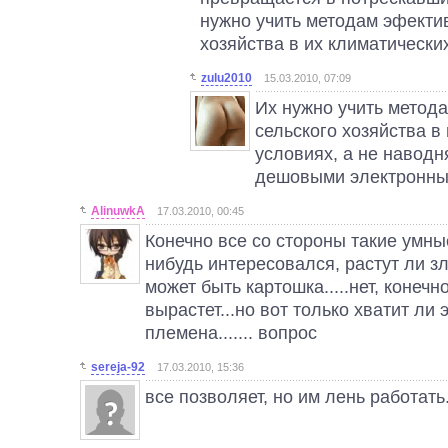
нужно учить методам эфекти
хозяйства в их климатически
zulu2010
15.03.2010, 07:09
Их нужно учить метод
сельского хозяйства в
условиях, а не наводн
дешовыми электронны
AlinuwkA
17.03.2010, 00:45
Конечно все со стороны такие умные
нибудь интересовался, растут ли з
может быть картошка.....нет, конечн
вырастет...но вот только хватит ли 
племена....... вопрос
sereja-92
17.03.2010, 15:36
все позволяет, но им лень работать