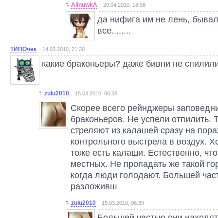
AlinuwkA
29.04.2010, 18:08
да нифига им не лень, бывал
все........
ТИПОчек
14.03.2010, 21:30
какие браконьеры? даже бивни не спилил
zulu2010
15.03.2010, 06:38
Скорее всего рейнджеры заповедни
браконьеров. Не успели отпилить.
стреляют из калашей сразу на пора
контрольного выстрела в воздух. Х
тоже есть калаши. Естественно, чт
местных. Не пропадать же такой го
когда люди голодают. Большей час
разложивш
zulu2010
15.03.2010, 06:39
Большей частью они находя