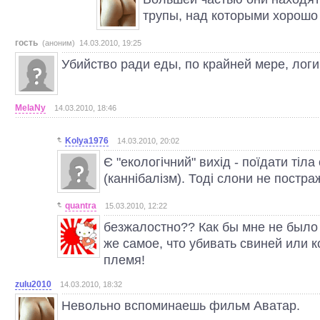
трупы, над которыми хорошо
гость
(аноним) 14.03.2010, 19:25
Убийство ради еды, по крайней мере, лог
MelaNy
14.03.2010, 18:46
Kolya1976
14.03.2010, 20:02
Є "екологічний" вихід - поїдати тіла
(каннібалізм). Тоді слони не постра
quantra
15.03.2010, 12:22
безжалостно?? Как бы мне не было 
же самое, что убивать свиней или ко
племя!
zulu2010
14.03.2010, 18:32
Невольно вспоминаешь фильм Аватар.