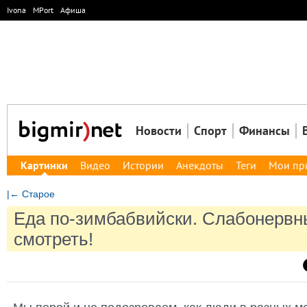
Ivona
MPort
Афиша
Новости
Спорт
Финансы
Картинки
Видео
Истории
Анекдоты
Теги
Мои пр
|← Старое
Еда по-зимбабвийски. Слабонервн
смотреть!