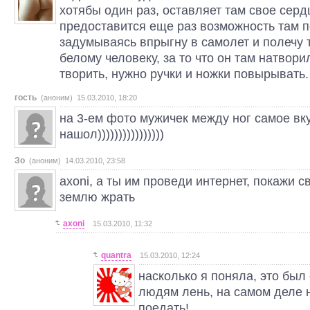
хотябы один раз, оставляет там свое серд
предоставится еще раз возможность там п
задумываясь впрыгну в самолет и полечу т
белому человеку, за то что он там натвор
творить, нужно ручки и ножки повырывать.
гость
(аноним) 15.03.2010, 18:20
на 3-ем фото мужичек между ног самое вк
нашол))))))))))))))))
Зо
(аноним) 14.03.2010, 23:58
axoni, а ты им проведи интернет, покажи с
землю жрать
axoni
15.03.2010, 11:32
quantra
15.03.2010, 12:24
насколько я поняла, это был 
людям лень, на самом деле 
поедать!