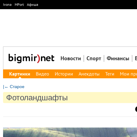
Ivona
MPort
Афиша
Новости
Спорт
Финансы
Картинки
Видео
Истории
Анекдоты
Теги
Мои пр
|← Старое
Фотоландшафты