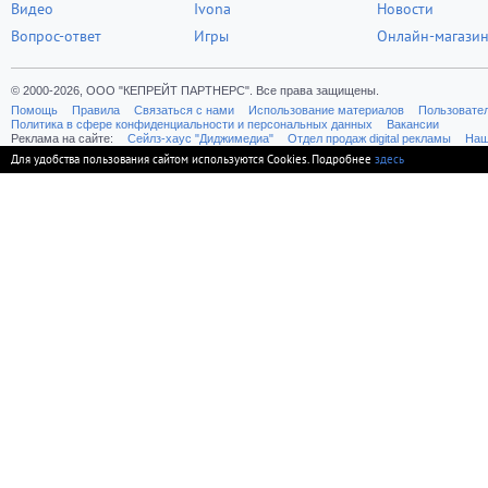
Видео
Ivona
Новости
Вопрос-ответ
Игры
Онлайн-магази
© 2000-2026, ООО "КЕПРЕЙТ ПАРТНЕРС". Все права защищены.
Помощь
Правила
Связаться с нами
Использование материалов
Пользовате
Политика в сфере конфиденциальности и персональных данных
Вакансии
Реклама на сайте:
Cейлз-хаус "Диджимедиа"
Отдел продаж digital рекламы
Наш
Для удобства пользования сайтом используются Cookies. Подробнее
здесь