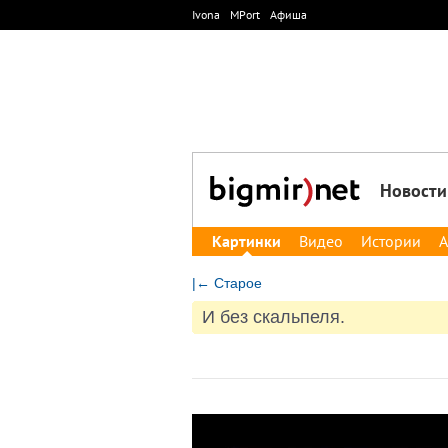
Ivona
MPort
Афиша
Новости
Картинки
Видео
Истории
А
|← Старое
И без скальпеля.