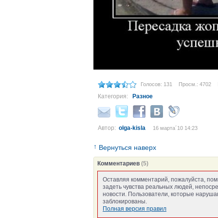
Голосов: 131
Просм.: 4702
Категория:
Разное
Автор:
olga-kisla
16 марта´10 14:23
↑
Вернуться наверх
Комментариев
(5)
Оставляя комментарий, пожалуйста, пом
задеть чувства реальных людей, непоср
новости. Пользователи, которые нарушаю
заблокированы.
Полная версия правил