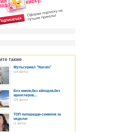
ите также
Мульсериал "Naruto"
(14 фото)
Без ников,без айподов,без
вранглеров...
(29 фото)
ТОП папарацци-снимков за
неделю
(1 фото)