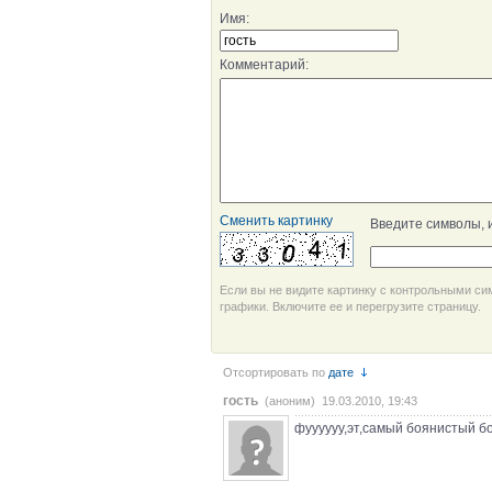
Имя:
Комментарий:
Сменить картинку
Введите символы, 
Если вы не видите картинку с контрольными си
графики. Включите ее и перегрузите страницу.
Отсортировать по
дате
гость
(аноним) 19.03.2010, 19:43
фуууууу,эт,самый боянистый боя