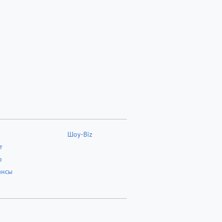
Шоу-Biz
т
о
ансы
о