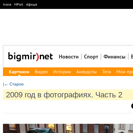
Ivona
MPort
Афиша
Новости
Спорт
Финансы
Картинки
Видео
Истории
Анекдоты
Теги
Мои пр
|← Старое
2009 год в фотографиях. Часть 2