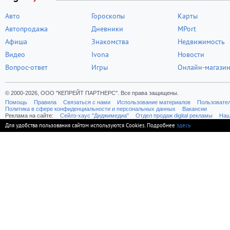
Авто
Гороскопы
Карты
Автопродажа
Дневники
MPort
Афиша
Знакомства
Недвижимость
Видео
Ivona
Новости
Вопрос-ответ
Игры
Онлайн-магази
© 2000-2026, ООО "КЕПРЕЙТ ПАРТНЕРС". Все права защищены.
Помощь
Правила
Связаться с нами
Использование материалов
Пользовате
Политика в сфере конфиденциальности и персональных данных
Вакансии
Реклама на сайте:
Cейлз-хаус "Диджимедиа"
Отдел продаж digital рекламы
Наш
Для удобства пользования сайтом используются Cookies. Подробнее
здесь