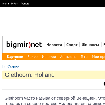
Ivona
MPort
Афиша
Новости
Спорт
Финансы
Картинки
Видео
Истории
Анекдоты
Теги
Мои пр
|← Старое
Giethoorn. Holland
Giethoorn часто называют северной Венецией. Эт
городок на северо-востоке Нидерландов, слишком