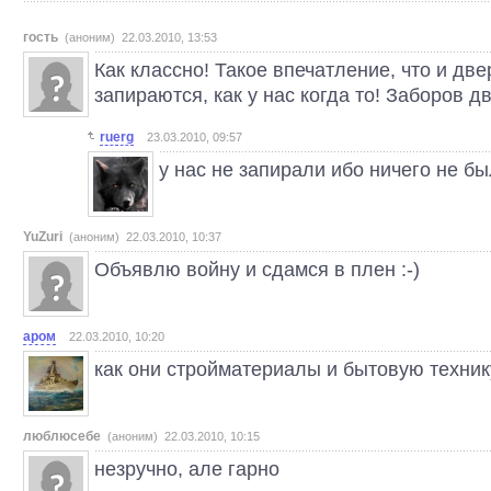
гость
(аноним) 22.03.2010, 13:53
Как классно! Такое впечатление, что и две
запираются, как у нас когда то! Заборов д
ruerg
23.03.2010, 09:57
у нас не запирали ибо ничего не б
YuZuri
(аноним) 22.03.2010, 10:37
Объявлю войну и сдамся в плен :-)
аром
22.03.2010, 10:20
как они стройматериалы и бытовую техник
люблюсебе
(аноним) 22.03.2010, 10:15
незручно, але гарно