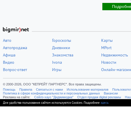
Подробн
Авто
Гороскопы
Карты
Автопродажа
Дневники
MPort
Афиша
Знакомства
Недвижимость
Видео
Ivona
Новости
Вопрос-ответ
Игры
Онлайн-магази
© 2000-2026, ООО "КЕПРЕЙТ ПАРТНЕРС". Все права защищены.
Помощь
Правила
Связаться с нами
Использование материалов
Пользовате
Политика в сфере конфиденциальности и персональных данных
Вакансии
Реклама на сайте:
Cейлз-хаус "Диджимедиа"
Отдел продаж digital рекламы
Наш
Для удобства пользования сайтом используются Cookies. Подробнее
здесь