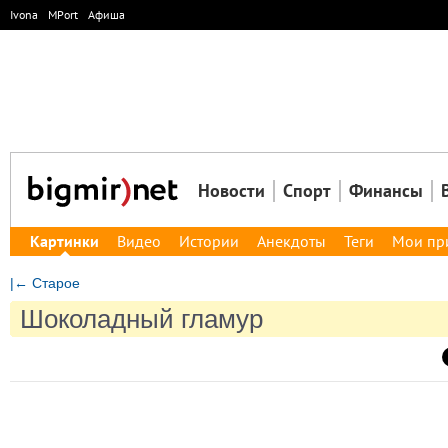
Ivona
MPort
Афиша
Новости
Спорт
Финансы
Картинки
Видео
Истории
Анекдоты
Теги
Мои пр
|← Старое
Шоколадный гламур