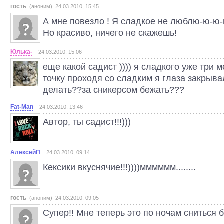
гость
(аноним) 24.03.2010, 15:45
А мне повезло ! Я сладкое не люблю-ю-ю-
Но красиво, ничего не скажешь!
Юлька-
24.03.2010, 15:06
еще какой садист )))) я сладкого уже три 
точку проходя со сладким я глаза закрыва
делать??за сникерсом бежать???
Fat-Man
24.03.2010, 13:46
Автор, ты садист!!!)))
АлексейП
24.03.2010, 09:14
Кексики вкуснячие!!!))))мммммм........
гость
(аноним) 24.03.2010, 09:05
Супер!! Мне теперь это по ночам сниться бу