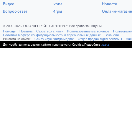
Видео
Ivona
Новости
Вопрос-ответ
Игры
Онлайн-магази
© 2000-2026, ООО "КЕПРЕЙТ ПАРТНЕРС". Все права защищены.
Помощь
Правила
Связаться с нами
Использование материалов
Пользовате
Политика в сфере конфиденциальности и персональных данных
Вакансии
Реклама на сайте:
Cейлз-хаус "Диджимедиа"
Отдел продаж digital рекламы
Наш
Для удобства пользования сайтом используются Cookies. Подробнее
здесь