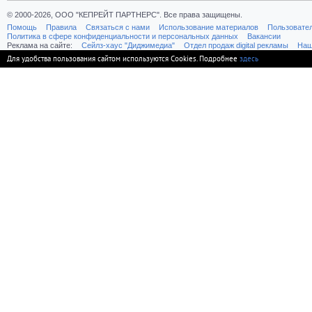
© 2000-2026, ООО "КЕПРЕЙТ ПАРТНЕРС". Все права защищены.
Помощь
Правила
Связаться с нами
Использование материалов
Пользовате
Политика в сфере конфиденциальности и персональных данных
Вакансии
Реклама на сайте:
Cейлз-хаус "Диджимедиа"
Отдел продаж digital рекламы
Наш
Для удобства пользования сайтом используются Cookies. Подробнее
здесь