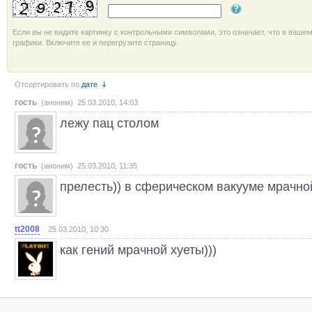
Если вы не видите картинку с контрольными символами, это означает, что в ваше
графики. Включите ее и перегрузите страницу.
Отсортировать по
дате
гость
(аноним) 25.03.2010, 14:03
лежу пац столом
гость
(аноним) 25.03.2010, 11:35
прелесть)) в сферическом вакууме мрачной
tt2008
25.03.2010, 10:30
как гений мрачной хуеты)))