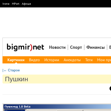
Ivona
MPort
Афиша
Новости
Спорт
Финансы
Картинки
Видео
Истории
Анекдоты
Теги
Мои пр
|← Старое
Пушкин