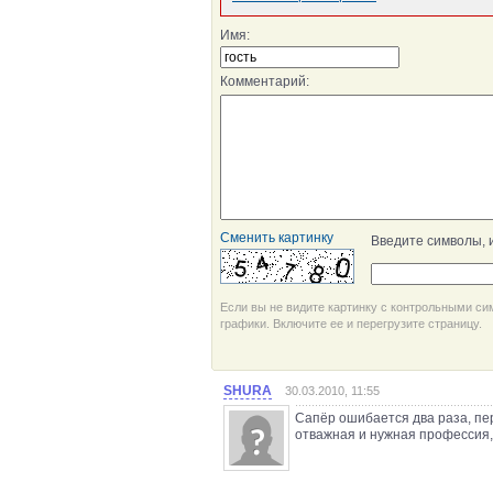
Имя:
Комментарий:
Сменить картинку
Введите символы, 
Если вы не видите картинку с контрольными си
графики. Включите ее и перегрузите страницу.
SHURA
30.03.2010, 11:55
Сапёр ошибается два раза, пе
отважная и нужная профессия, 