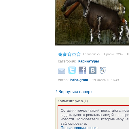
Голосов: 22
Просм.: 2242
К
Категория:
Карикатуры
Автор:
baba-grom
29 марта´10 16:43
↑
Вернуться наверх
Комментариев
(1)
Оставляя комментарий, пожалуйста, пом
задеть чувства реальных людей, непоср
новости. Пользователи, которые нарушаю
заблокированы.
Полная версия правил