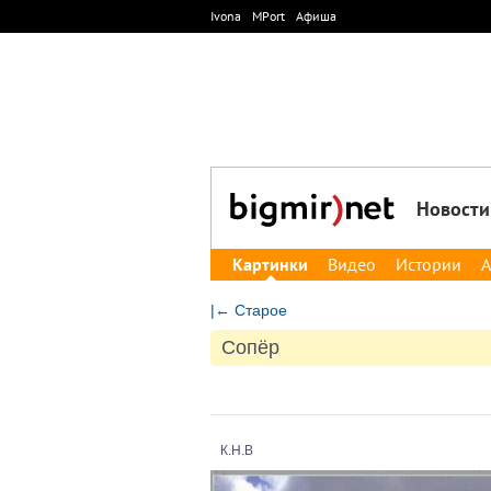
Ivona
MPort
Афиша
Новости
Картинки
Видео
Истории
А
|← Старое
Сопёр
К.Н.В