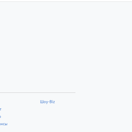
Шоу-Biz
т
о
ансы
о