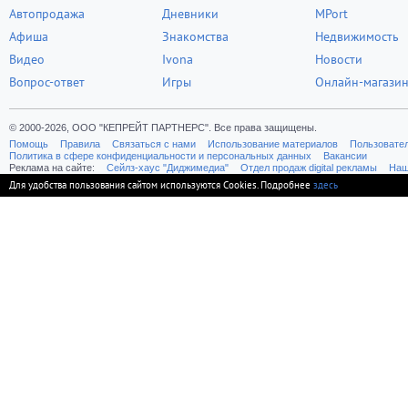
Автопродажа
Дневники
MPort
Афиша
Знакомства
Недвижимость
Видео
Ivona
Новости
Вопрос-ответ
Игры
Онлайн-магази
© 2000-2026, ООО "КЕПРЕЙТ ПАРТНЕРС". Все права защищены.
Помощь
Правила
Связаться с нами
Использование материалов
Пользовате
Политика в сфере конфиденциальности и персональных данных
Вакансии
Реклама на сайте:
Cейлз-хаус "Диджимедиа"
Отдел продаж digital рекламы
Наш
Для удобства пользования сайтом используются Cookies. Подробнее
здесь