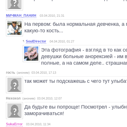
МИЧМАН_ПАНИН
03.04.2010, 21:31
На первом: была нормальная девченка, а 
какую-то кость...
SoulDirector
04.04.2010, 01:27
Эта фотография - взгляд в то как 
девушки больные анорексией - им в
полные, а на самом деле.. страшна
гость
(аноним) 03.04.2010, 17:13
так может ты подскажешь с чего тут улыб
Нехохол
(аноним) 03.04.2010, 12:07
Да будьте вы попроще! Посмотрел - улыбн
заморачиваться!
SukaError
03.04.2010, 11:34