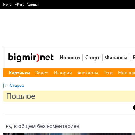
Ivona
MPort
Афиша
Новости
Спорт
Финансы
Картинки
Видео
Истории
Анекдоты
Теги
Мои пр
|← Старое
Пошлое
ну, в общем без коментариев