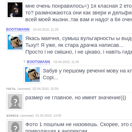
мне очень понравилось=) 1я класная 2 ето
то? размножаютса они как звери и дельфи
всей моей жызни..так вам и надо! а 6я оч
BOOTSMANN
03.04.2010, 11:29
Якась маячня, сумыш вульгарносты ы выдс
Тьху!! Я уже, як стара драчка написав...
Просто і не смішно, і не цікаво, і навіть гид
BOOTSMANN
03.04.2010, 11:30
Забув у першому реченні мову на к
Сорі...
гость
(аноним) 02.04.2010, 15:59
размер не главное, но имеет значение)))
алекса
(аноним) 01.04.2010, 14:00
Фото 1 пошлым не назовешь. Скорее, это о
приводящих к анорексии.