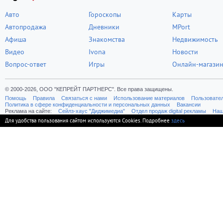
Авто
Гороскопы
Карты
Автопродажа
Дневники
MPort
Афиша
Знакомства
Недвижимость
Видео
Ivona
Новости
Вопрос-ответ
Игры
Онлайн-магази
© 2000-2026, ООО "КЕПРЕЙТ ПАРТНЕРС". Все права защищены.
Помощь
Правила
Связаться с нами
Использование материалов
Пользовате
Политика в сфере конфиденциальности и персональных данных
Вакансии
Реклама на сайте:
Cейлз-хаус "Диджимедиа"
Отдел продаж digital рекламы
Наш
Для удобства пользования сайтом используются Cookies. Подробнее
здесь