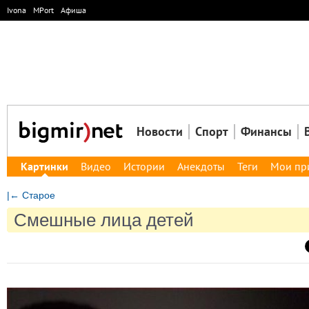
Ivona
MPort
Афиша
Новости
Спорт
Финансы
Картинки
Видео
Истории
Анекдоты
Теги
Мои пр
|← Старое
Смешные лица детей