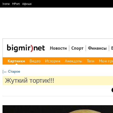
Ivona
MPort
Афиша
Новости
Спорт
Финансы
Картинки
Видео
Истории
Анекдоты
Теги
Мои пр
|← Старое
Жуткий тортик!!!