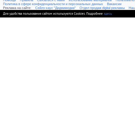
Помощь
Правила
Связаться с нами
Использование материалов
Пользовате
Политика в сфере конфиденциальности и персональных данных
Вакансии
Реклама на сайте:
Cейлз-хаус "Диджимедиа"
Отдел продаж digital рекламы
Наш
Для удобства пользования сайтом используются Cookies. Подробнее
здесь