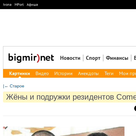
Ivona
MPort
Афиша
Новости
Спорт
Финансы
Картинки
Видео
Истории
Анекдоты
Теги
Мои пр
|← Старое
Жёны и подружки резидентов Come