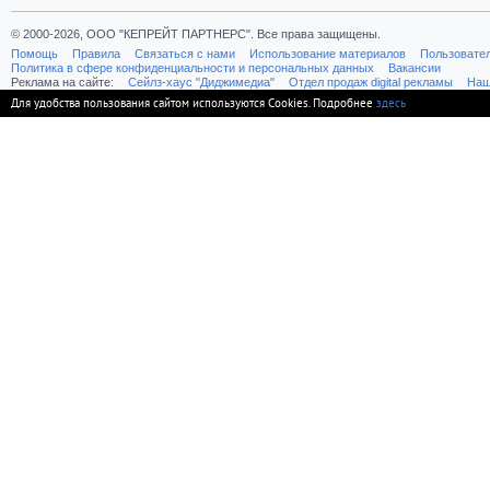
© 2000-2026, ООО "КЕПРЕЙТ ПАРТНЕРС". Все права защищены.
Помощь
Правила
Связаться с нами
Использование материалов
Пользовате
Политика в сфере конфиденциальности и персональных данных
Вакансии
Реклама на сайте:
Cейлз-хаус "Диджимедиа"
Отдел продаж digital рекламы
Наш
Для удобства пользования сайтом используются Cookies. Подробнее
здесь