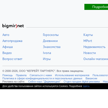
Подробн
Авто
Гороскопы
Карты
Автопродажа
Дневники
MPort
Афиша
Знакомства
Недвижимость
Видео
Ivona
Новости
Вопрос-ответ
Игры
Онлайн-магази
© 2000-2026, ООО "КЕПРЕЙТ ПАРТНЕРС". Все права защищены.
Помощь
Правила
Связаться с нами
Использование материалов
Пользовате
Политика в сфере конфиденциальности и персональных данных
Вакансии
Реклама на сайте:
Cейлз-хаус "Диджимедиа"
Отдел продаж digital рекламы
Наш
Для удобства пользования сайтом используются Cookies. Подробнее
здесь