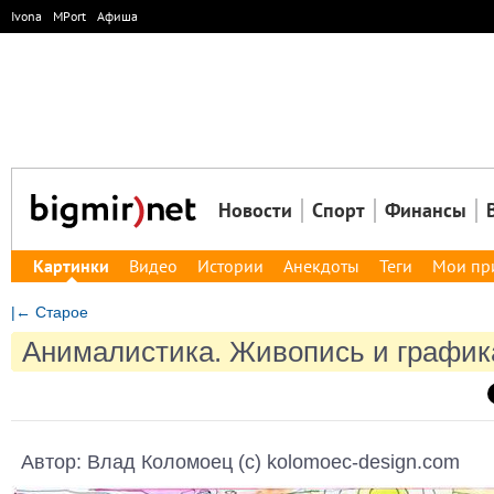
Ivona
MPort
Афиша
Новости
Спорт
Финансы
Картинки
Видео
Истории
Анекдоты
Теги
Мои пр
|← Старое
Анималистика. Живопись и график
Автор: Влад Коломоец (c) kolomoec-design.com