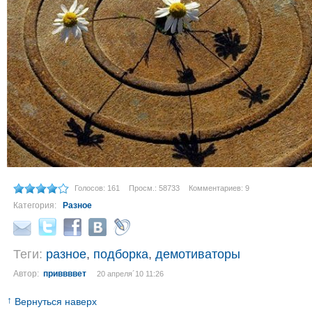
Голосов: 161
Просм.: 58733
Комментариев: 9
Категория:
Разное
Теги:
разное
,
подборка
,
демотиваторы
Автор:
приввввет
20 апреля´10 11:26
↑
Вернуться наверх