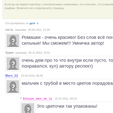
Если вы не видите картинку с контрольными символами, это означает, что в ваше
графики. Включите ее и перегрузите страницу.
Отсортировать по
дате
гость
(аноним) 29.04.2011, 13:34
Ромашки - очень красиво! Без слов всё поня
сильные! Мы сможем!!! Умничка автор!
Syper
(аноним) 05.11.2010, 23:51
очень дем про то что внутри если пусто, т
понравился, кул) автору респект)
Mars_22
23.04.2010, 08:40
мальчик с трубой в место цветов порадова
Більше_вже_не_та
22.07.2011, 09:19
Это цветочки так упакованы!