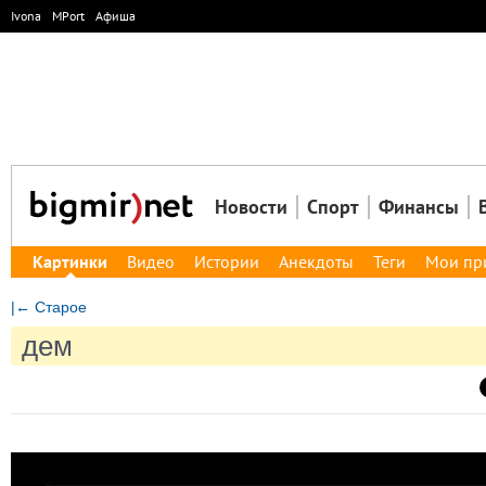
Ivona
MPort
Афиша
Новости
Спорт
Финансы
Картинки
Видео
Истории
Анекдоты
Теги
Мои пр
|← Старое
дем