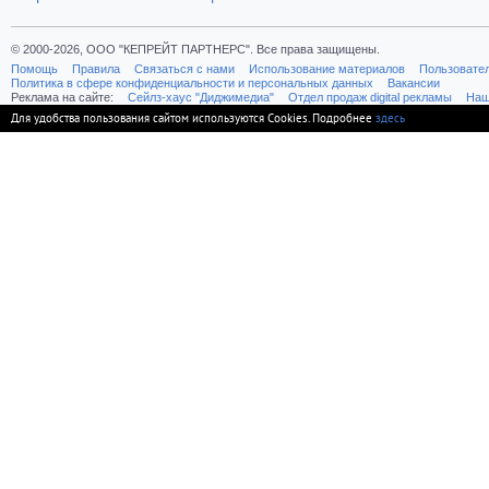
© 2000-2026, ООО "КЕПРЕЙТ ПАРТНЕРС". Все права защищены.
Помощь
Правила
Связаться с нами
Использование материалов
Пользовате
Политика в сфере конфиденциальности и персональных данных
Вакансии
Реклама на сайте:
Cейлз-хаус "Диджимедиа"
Отдел продаж digital рекламы
Наш
Для удобства пользования сайтом используются Cookies. Подробнее
здесь