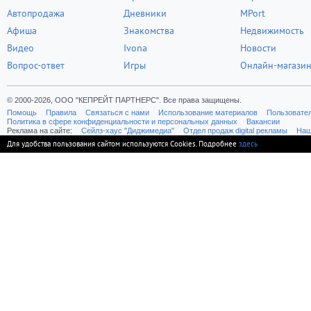
Автопродажа
Дневники
MPort
Афиша
Знакомства
Недвижимость
Видео
Ivona
Новости
Вопрос-ответ
Игры
Онлайн-магази
© 2000-2026, ООО "КЕПРЕЙТ ПАРТНЕРС". Все права защищены.
Помощь
Правила
Связаться с нами
Использование материалов
Пользовате
Политика в сфере конфиденциальности и персональных данных
Вакансии
Реклама на сайте:
Cейлз-хаус "Диджимедиа"
Отдел продаж digital рекламы
Наш
Для удобства пользования сайтом используются Cookies. Подробнее
здесь