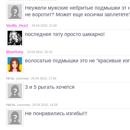
Неужели мужские небритые подмышки эт н
не воротит? Может еще косички заплетете
Vanilla_Heart
29.04.2010, 21:00
последнее тату просто шикарно!
MoonSuny
29.04.2010, 20:10
волосатые подмышки это не "красивые изг
гість
(аноним) 29.04.2010, 17:56
3 и 5 рыгать хочется
гость
(аноним) 29.04.2010, 14:28
Не понравились изгибы!!!