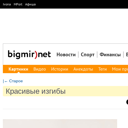
Ivona
MPort
Афиша
Новости
Спорт
Финансы
Картинки
Видео
Истории
Анекдоты
Теги
Мои пр
|← Старое
Красивые изгибы