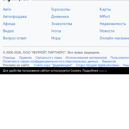
Авто
Гороскопы
Карты
Автопродажа
Дневники
MPort
Афиша
Знакомства
Недвижимость
Видео
Ivona
Новости
Вопрос-ответ
Игры
Онлайн-магази
© 2000-2026, ООО "КЕПРЕЙТ ПАРТНЕРС". Все права защищены.
Помощь
Правила
Связаться с нами
Использование материалов
Пользовате
Политика в сфере конфиденциальности и персональных данных
Вакансии
Реклама на сайте:
Cейлз-хаус "Диджимедиа"
Отдел продаж digital рекламы
Наш
Для удобства пользования сайтом используются Cookies. Подробнее
здесь