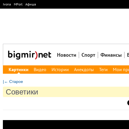
Ivona
MPort
Афиша
Новости
Спорт
Финансы
Картинки
Видео
Истории
Анекдоты
Теги
Мои пр
|← Старое
Советики