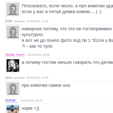
Плосковато, если чесно, а про комочки уда
если у вас и пятая демка комом.....) :)
D2M
(аноним) 02.05.2010, 12:31
наверное потому, что это не гостеприимно 
культурно.
я вот не до понял фото под № 1 "Если у В
?! - как то тупо
Vanilla_Heart
30.04.2010, 22:58
а почему гостям нельзя говорить что детя
юля
(аноним) 29.04.2010, 14:06
про комочки самое оно
FUTUR_
29.04.2010, 09:57
норм =))