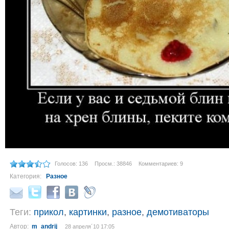
Голосов: 136
Просм.: 38846
Комментариев: 9
Категория:
Разное
Теги:
прикол
,
картинки
,
разное
,
демотиваторы
Автор:
m_andrij
28 апреля´10 17:05