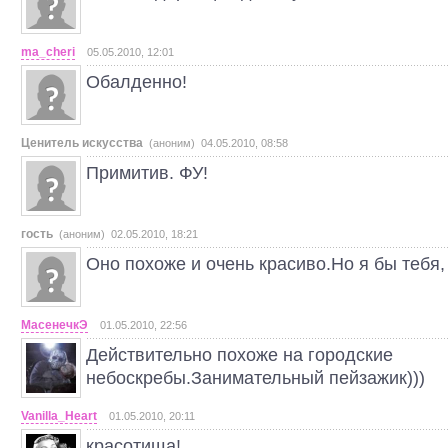
ma_cheri
05.05.2010, 12:01
Обалденно!
Ценитель искусства
(аноним) 04.05.2010, 08:58
Примитив. ФУ!
гость
(аноним) 02.05.2010, 18:21
Оно похоже и очень красиво.Но я бы тебя,
МасенечкЭ
01.05.2010, 22:56
Действительно похоже на городские
небоскребы.Занимательный пейзажик)))
Vanilla_Heart
01.05.2010, 20:11
красотища!