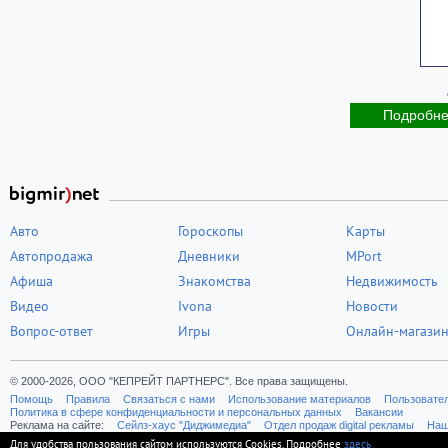
Подробн
Авто
Гороскопы
Карты
Автопродажа
Дневники
MPort
Афиша
Знакомства
Недвижимость
Видео
Ivona
Новости
Вопрос-ответ
Игры
Онлайн-магази
© 2000-2026, ООО "КЕПРЕЙТ ПАРТНЕРС". Все права защищены.
Помощь
Правила
Связаться с нами
Использование материалов
Пользовате
Политика в сфере конфиденциальности и персональных данных
Вакансии
Реклама на сайте:
Cейлз-хаус "Диджимедиа"
Отдел продаж digital рекламы
Наш
Для удобства пользования сайтом используются Cookies. Подробнее
здесь