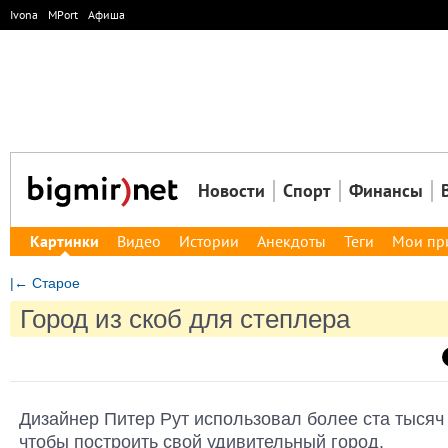
Ivona
MPort
Афиша
Новости
Спорт
Финансы
Картинки
Видео
Истории
Анекдоты
Теги
Мои пр
|← Старое
Город из скоб для степлера
Дизайнер Питер Рут использовал более ста тысяч 
чтобы построить свой удивительный город.