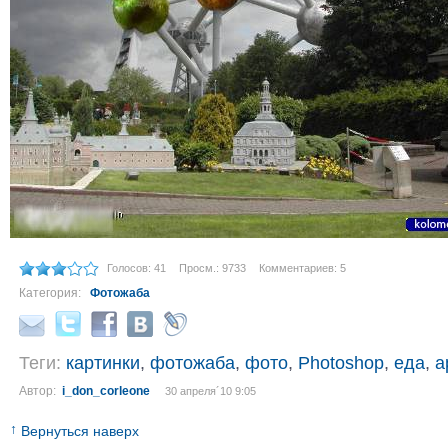
Голосов: 41
Просм.: 9733
Комментариев: 5
Категория:
Фотожаба
Теги:
картинки
,
фотожаба
,
фото
,
Photoshop
,
еда
,
а
Автор:
i_don_corleone
30 апреля´10 9:05
↑
Вернуться наверх