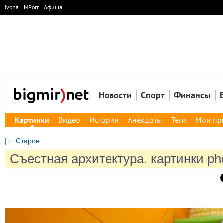
Ivona
MPort
Афиша
Новости
Спорт
Финансы
Картинки
Видео
Истории
Анекдоты
Теги
Мои пр
|← Старое
Съестная архитектура. картинки ph