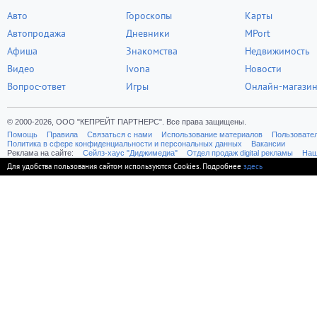
Авто
Гороскопы
Карты
Автопродажа
Дневники
MPort
Афиша
Знакомства
Недвижимость
Видео
Ivona
Новости
Вопрос-ответ
Игры
Онлайн-магази
© 2000-2026, ООО "КЕПРЕЙТ ПАРТНЕРС". Все права защищены.
Помощь
Правила
Связаться с нами
Использование материалов
Пользовате
Политика в сфере конфиденциальности и персональных данных
Вакансии
Реклама на сайте:
Cейлз-хаус "Диджимедиа"
Отдел продаж digital рекламы
Наш
Для удобства пользования сайтом используются Cookies. Подробнее
здесь