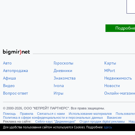
Подробн
Авто
Гороскопы
Карты
Автопродажа
Дневники
MPort
Афиша
Знакомства
Недвижимость
Видео
Ivona
Новости
Вопрос-ответ
Игры
Онлайн-магази
© 2000-2026, ООО "КЕПРЕЙТ ПАРТНЕРС". Все права защищены.
Помощь
Правила
Связаться с нами
Использование материалов
Пользовате
Политика в сфере конфиденциальности и персональных данных
Вакансии
Реклама на сайте:
Cейлз-хаус "Диджимедиа"
Отдел продаж digital рекламы
Наш
Для удобства пользования сайтом используются Cookies. Подробнее
здесь