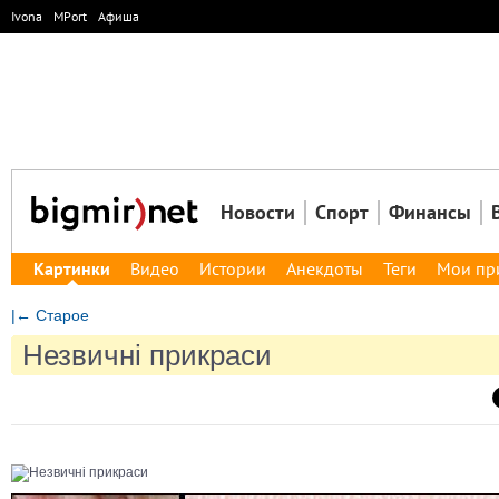
Ivona
MPort
Афиша
Новости
Спорт
Финансы
Картинки
Видео
Истории
Анекдоты
Теги
Мои пр
|← Старое
Незвичні прикраси