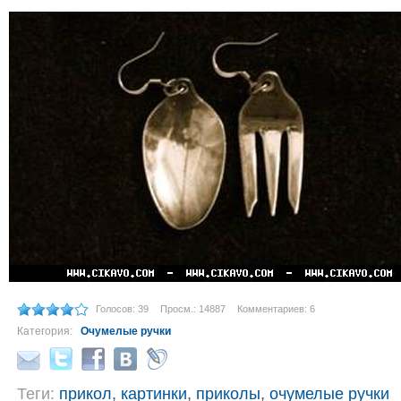
Голосов: 39
Просм.: 14887
Комментариев: 6
Категория:
Очумелые ручки
Теги:
прикол
,
картинки
,
приколы
,
очумелые ручки