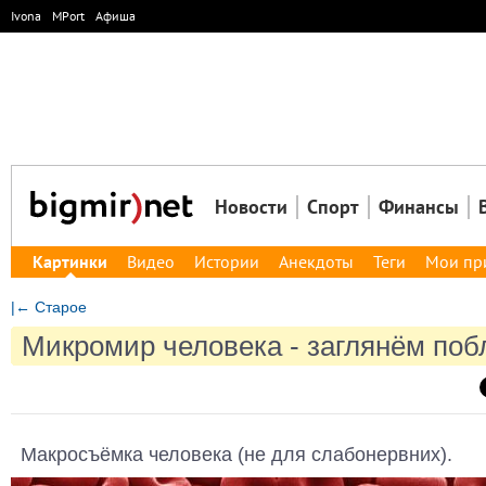
Ivona
MPort
Афиша
Новости
Спорт
Финансы
Картинки
Видео
Истории
Анекдоты
Теги
Мои пр
|← Старое
Микромир человека - заглянём поб
Макросъёмка человека (не для слабонервних).