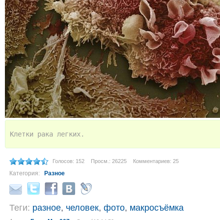
Клетки рака легких.
Голосов: 152
Просм.: 26225
Комментариев: 25
Категория:
Разное
Теги:
разное
,
человек
,
фото
,
макросъёмка