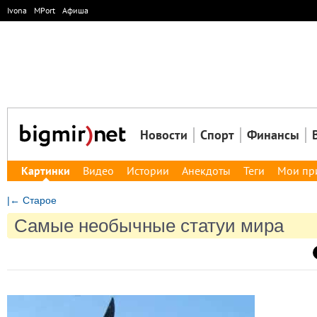
Ivona
MPort
Афиша
Новости
Спорт
Финансы
Картинки
Видео
Истории
Анекдоты
Теги
Мои пр
|← Старое
Самые необычные статуи мира