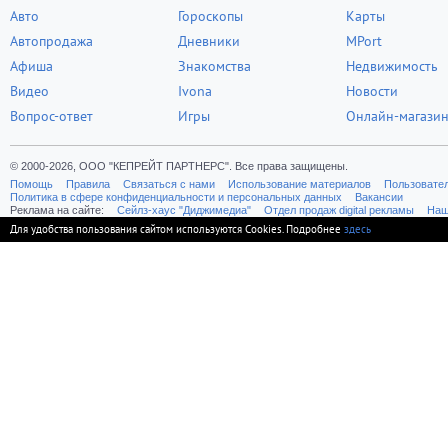
Авто
Гороскопы
Карты
Автопродажа
Дневники
MPort
Афиша
Знакомства
Недвижимость
Видео
Ivona
Новости
Вопрос-ответ
Игры
Онлайн-магази
© 2000-2026, ООО "КЕПРЕЙТ ПАРТНЕРС". Все права защищены.
Помощь
Правила
Связаться с нами
Использование материалов
Пользовате
Политика в сфере конфиденциальности и персональных данных
Вакансии
Реклама на сайте:
Cейлз-хаус "Диджимедиа"
Отдел продаж digital рекламы
Наш
Для удобства пользования сайтом используются Cookies. Подробнее
здесь