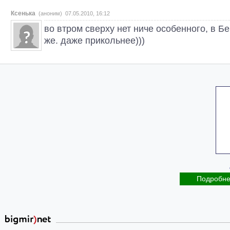
Ксенька
(аноним) 07.05.2010, 16:12
во втром сверху нет ниче особенного, в Б
же. даже прикольнее)))
Подробн