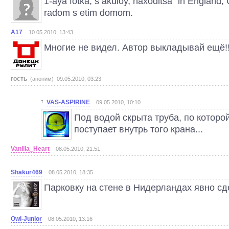
1-aya fotka, s akuloy, naxoditsa "in England, 
radom s etim domom.
A17
10.05.2010, 13:43
Многие не видел. Автор выкладывай ещё!!
гость
(аноним) 09.05.2010, 03:23
VAS-ASPIRINE
09.05.2010, 10:10
Под водой скрыта труба, по которой
поступает внутрь того крана...
Vanilla_Heart
08.05.2010, 21:51
Shakur469
08.05.2010, 18:35
Парковку на стене в Нидерландах явно сде
Owl-Junior
08.05.2010, 13:16