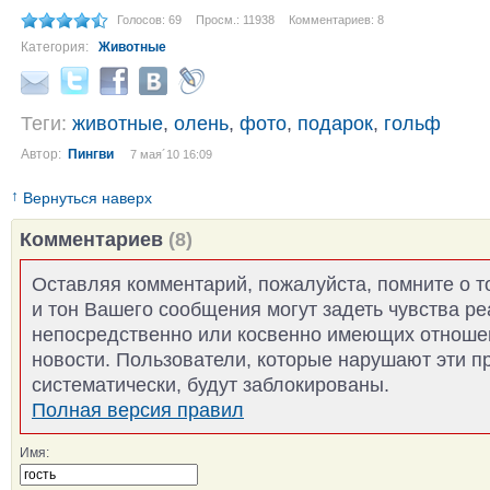
Голосов: 69
Просм.: 11938
Комментариев: 8
Категория:
Животные
Теги:
животные
,
олень
,
фото
,
подарок
,
гольф
Автор:
Пингви
7 мая´10 16:09
↑
Вернуться наверх
Комментариев
(8)
Оставляя комментарий, пожалуйста, помните о т
и тон Вашего сообщения могут задеть чувства р
непосредственно или косвенно имеющих отноше
новости. Пользователи, которые нарушают эти п
систематически, будут заблокированы.
Полная версия правил
Имя: