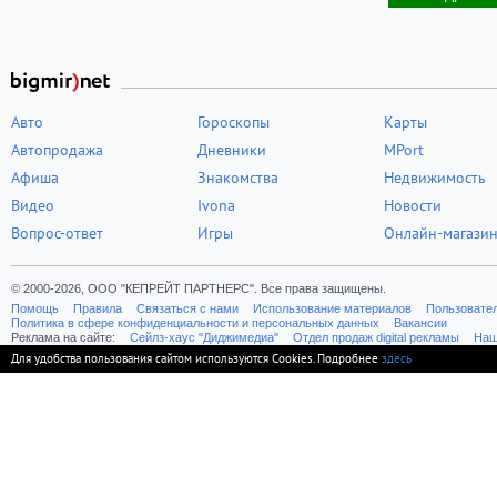
Авто
Гороскопы
Карты
Автопродажа
Дневники
MPort
Афиша
Знакомства
Недвижимость
Видео
Ivona
Новости
Вопрос-ответ
Игры
Онлайн-магази
© 2000-2026, ООО "КЕПРЕЙТ ПАРТНЕРС". Все права защищены.
Помощь
Правила
Связаться с нами
Использование материалов
Пользовате
Политика в сфере конфиденциальности и персональных данных
Вакансии
Реклама на сайте:
Cейлз-хаус "Диджимедиа"
Отдел продаж digital рекламы
Наш
Для удобства пользования сайтом используются Cookies. Подробнее
здесь