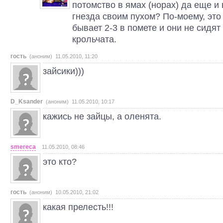
потомство в ямах (норах) да еще и
гнезда своим пухом? По-моему, это 
бывает 2-3 в помете и они не сидят 
крольчата.
гость
(аноним) 11.05.2010, 11:20
зайсики)))
D_Ksander
(аноним) 11.05.2010, 10:17
кажись не зайцы, а оленята.
smereca
11.05.2010, 08:46
это кто?
гость
(аноним) 10.05.2010, 21:02
какая прелесть!!!