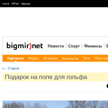
Ivona
MPort
Афиша
Новости
Спорт
Финансы
Картинки
Видео
Истории
Анекдоты
Теги
Мои пр
|← Старое
Подарок на поле для гольфа