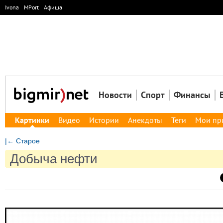
Ivona
MPort
Афиша
Новости
Спорт
Финансы
Картинки
Видео
Истории
Анекдоты
Теги
Мои пр
|← Старое
Добыча нефти