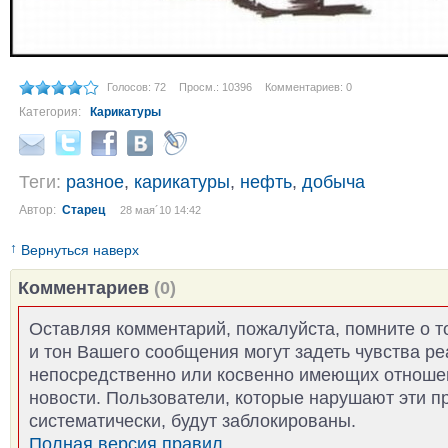
Голосов: 72
Просм.: 10396
Комментариев: 0
Категория:
Карикатуры
Теги:
разное
,
карикатуры
,
нефть
,
добыча
Автор:
Старец
28 мая´10 14:42
↑
Вернуться наверх
Комментариев
(0)
Оставляя комментарий, пожалуйста, помните о т
и тон Вашего сообщения могут задеть чувства р
непосредственно или косвенно имеющих отноше
новости. Пользователи, которые нарушают эти п
систематически, будут заблокированы.
Полная версия правил