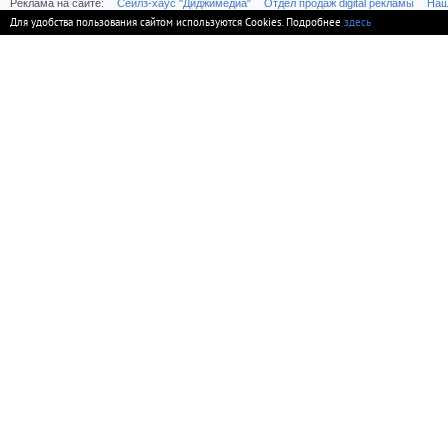
Реклама на сайте:
Cейлз-хаус "Диджимедиа"
Отдел продаж digital рекламы
Наш
Для удобства пользования сайтом используются Cookies. Подробнее
здесь