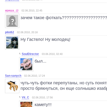
ириша_@
02.06.2010, 22:45
зачем такое фоткать??????????????????
pilot62
02.06.2010, 20:16
Ну Гастело! Ну молодец!
SoulDirector
03.06.2010, 02:40
был...
San-sanych
02.06.2010, 17:24
чуть-чуть фотки перепутаны, но суть поня
просто брякнуться, он еще солнышко изаб
Vit_C
02.06.2010, 17:56
камету!!!