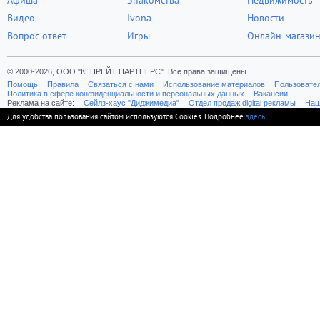
Афиша
Знакомства
Недвижимость
Видео
Ivona
Новости
Вопрос-ответ
Игры
Онлайн-магази
© 2000-2026, ООО "КЕПРЕЙТ ПАРТНЕРС". Все права защищены.
Помощь
Правила
Связаться с нами
Использование материалов
Пользовате
Политика в сфере конфиденциальности и персональных данных
Вакансии
Реклама на сайте:
Cейлз-хаус "Диджимедиа"
Отдел продаж digital рекламы
Наш
Для удобства пользования сайтом используются Cookies. Подробнее
здесь