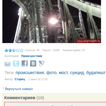
Голосов: 48
Просм.: 13393
Комментариев: 10
Категория:
Происшествия
Теги:
происшествия
,
фото
,
мост
,
суицид
,
будапешт
Автор:
Старец
1 июня´10 17:02
↑
Вернуться наверх
Комментариев
(10)