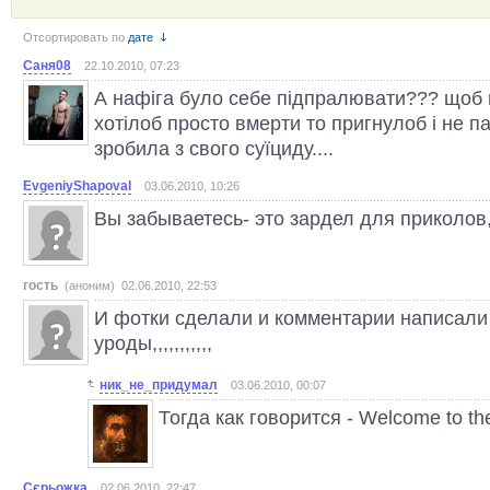
Отсортировать по
дате
Саня08
22.10.2010, 07:23
А нафіга було себе підпралювати??? щоб 
хотілоб просто вмерти то пригнулоб і не п
зробила з свого суїциду....
EvgeniyShapoval
03.06.2010, 10:26
Вы забываетесь- это зардел для приколов, 
гость
(аноним) 02.06.2010, 22:53
И фотки сделали и комментарии написал
уроды,,,,,,,,,,,
ник_не_придумал
03.06.2010, 00:07
Тогда как говорится - Welcome to the
Сєрьожка
02.06.2010, 22:47