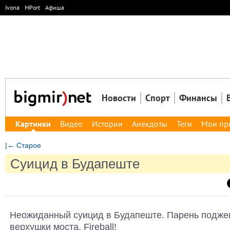
Ivona
MPort
Афиша
Новости
Спорт
Финансы
Картинки
Видео
Истории
Анекдоты
Теги
Мои пр
|← Старое
Суицид в Будапеште
Неожиданный суицид в Будапеште. Парень поджег
верхушки моста. Fireball!