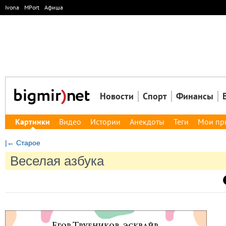
Ivona
MPort
Афиша
Новости
Спорт
Финансы
Картинки
Видео
Истории
Анекдоты
Теги
Мои пр
|← Старое
Веселая азбука