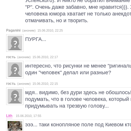
Успенского). И никто не обратил внимание 
"Р". Очень даже забавно, мне нравится))).
человека юмора хватает не только анекдо
отмачивать, но и творить.
Paganini
(аноним) 15.06.2010, 22:25
ПУРГА...
гость
(аноним) 15.06.2010, 22:17
интересно, что рисунки не менее "ригинальн
один "человек" делал или разные?
гость
(аноним) 15.06.2010, 22:15
мдя.. видимо, без дури здесь не обошлос
подумать, что в голове человека, который
придумывать на трезвую голову...
Lith
15.06.2010, 17:55
эээ... таки конопляное поле под Киевом кто