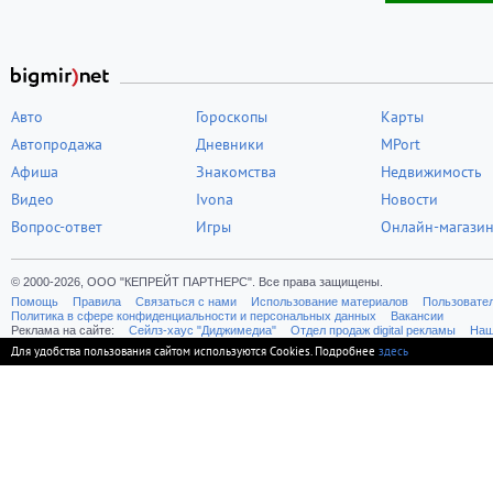
Авто
Гороскопы
Карты
Автопродажа
Дневники
MPort
Афиша
Знакомства
Недвижимость
Видео
Ivona
Новости
Вопрос-ответ
Игры
Онлайн-магази
© 2000-2026, ООО "КЕПРЕЙТ ПАРТНЕРС". Все права защищены.
Помощь
Правила
Связаться с нами
Использование материалов
Пользовате
Политика в сфере конфиденциальности и персональных данных
Вакансии
Реклама на сайте:
Cейлз-хаус "Диджимедиа"
Отдел продаж digital рекламы
Наш
Для удобства пользования сайтом используются Cookies. Подробнее
здесь