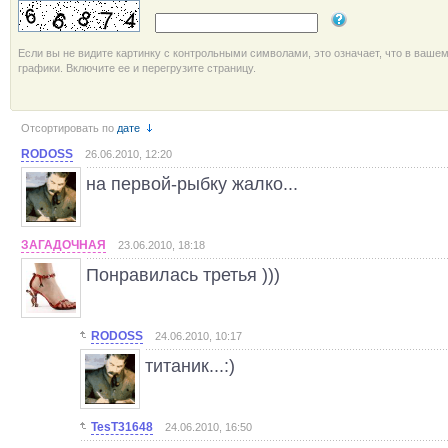
Если вы не видите картинку с контрольными символами, это означает, что в ваше
графики. Включите ее и перегрузите страницу.
Отсортировать по
дате
RODOSS
26.06.2010, 12:20
на первой-рыбку жалко...
ЗАГАДОЧНАЯ
23.06.2010, 18:18
Понравилась третья )))
RODOSS
24.06.2010, 10:17
титаник...:)
TesT31648
24.06.2010, 16:50