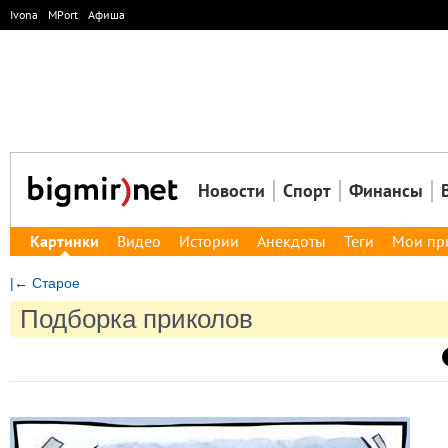
Ivona
MPort
Афиша
Новости
Спорт
Финансы
Картинки
Видео
Истории
Анекдоты
Теги
Мои пр
|← Старое
Подборка приколов