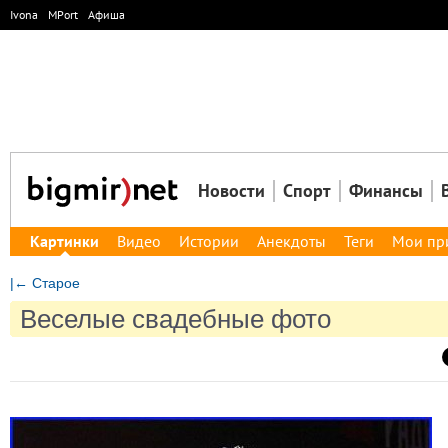
Ivona
MPort
Афиша
Новости
Спорт
Финансы
Картинки
Видео
Истории
Анекдоты
Теги
Мои пр
|← Старое
Веселые свадебные фото