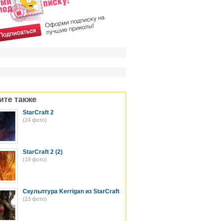
ите также
StarCraft 2
(24 фото)
StarCraft 2 (2)
(19 фото)
Скульптура Kerrigan из StarCraft
(23 фото)