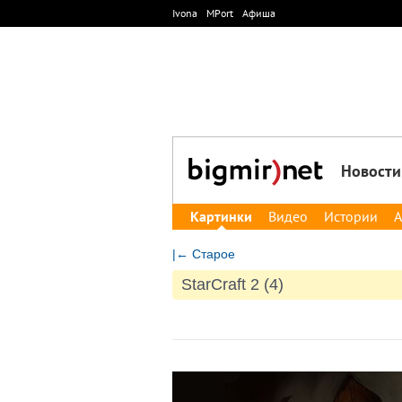
Ivona
MPort
Афиша
Новости
Картинки
Видео
Истории
А
|← Старое
StarCraft 2 (4)