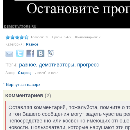
Голосов: 89
Просм.: 5477
Комментариев: 2
Категория:
Разное
Теги:
разное
,
демотиваторы
,
прогресс
Автор:
Старец
7 июля´10 16:13
↑
Вернуться наверх
Комментариев
(2)
Оставляя комментарий, пожалуйста, помните о т
и тон Вашего сообщения могут задеть чувства р
непосредственно или косвенно имеющих отноше
новости. Пользователи, которые нарушают эти п