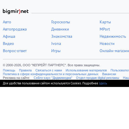
Авто
Гороскопы
Карты
Автопродажа
Дневники
MPort
Афиша
Знакомства
Недвижимость
Видео
Ivona
Новости
Вопрос-ответ
Игры
Онлайн-магази
© 2000-2026, ООО "КЕПРЕЙТ ПАРТНЕРС". Все права защищены.
Помощь
Правила
Связаться с нами
Использование материалов
Пользовате
Политика в сфере конфиденциальности и персональных данных
Вакансии
Реклама на сайте:
Cейлз-хаус "Диджимедиа"
Отдел продаж digital рекламы
Наш
Для удобства пользования сайтом используются Cookies. Подробнее
здесь