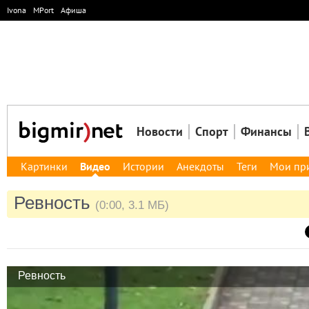
Ivona
MPort
Афиша
Новости
Спорт
Финансы
Картинки
Видео
Истории
Анекдоты
Теги
Мои пр
Ревность
(0:00, 3.1 МБ)
Ревность