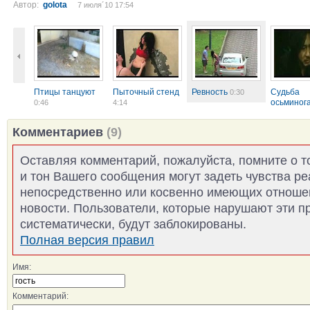
Автор:
golota
7 июля´10 17:54
Птицы танцуют
Пыточный стенд
Ревность
Судьба
0:30
осьминог
0:46
4:14
(из фильма
Комментариев
(9)
Оставляя комментарий, пожалуйста, помните о т
и тон Вашего сообщения могут задеть чувства р
непосредственно или косвенно имеющих отноше
новости. Пользователи, которые нарушают эти п
систематически, будут заблокированы.
Полная версия правил
Имя:
Комментарий: