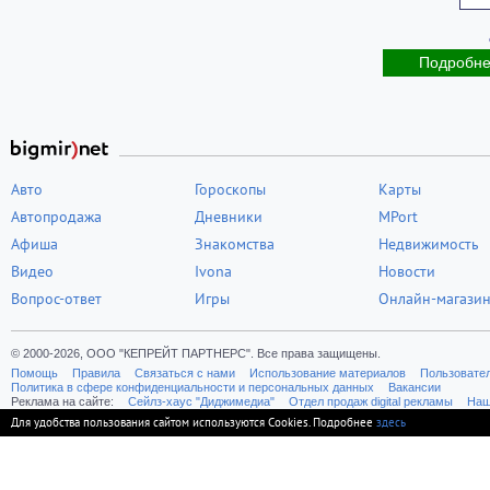
Подробн
Авто
Гороскопы
Карты
Автопродажа
Дневники
MPort
Афиша
Знакомства
Недвижимость
Видео
Ivona
Новости
Вопрос-ответ
Игры
Онлайн-магази
© 2000-2026, ООО "КЕПРЕЙТ ПАРТНЕРС". Все права защищены.
Помощь
Правила
Связаться с нами
Использование материалов
Пользовате
Политика в сфере конфиденциальности и персональных данных
Вакансии
Реклама на сайте:
Cейлз-хаус "Диджимедиа"
Отдел продаж digital рекламы
Наш
Для удобства пользования сайтом используются Cookies. Подробнее
здесь