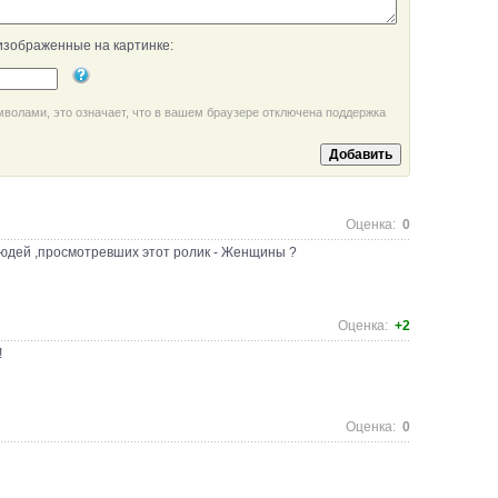
изображенные на картинке:
мволами, это означает, что в вашем браузере отключена поддержка
Оценка:
0
людей ,просмотревших этот ролик - Женщины ?
Оценка:
+2
!
Оценка:
0