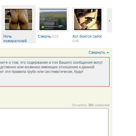
Ночь
Смерчь
Кот боится сапог
0:23
пожирателей
0:45
рекламы в
переводе...
0:41
Свернуть
ните о том, что содержание и тон Вашего сообщения могут
едственно или косвенно имеющих отношение к данной
т эти правила грубо или систематически, будут
Осталось
350
символов