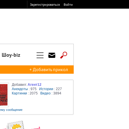
Зарегистрироваться
Войти
Шоу-biz
+ Добавить прикол
Добавил:
Агент12
Анекдоты
: 975
Истории
: 227
Картинки
: 2075
Видео
: 3894
ему сообщение