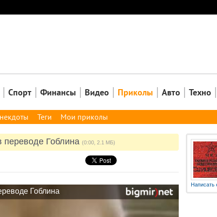
Закрыть
Спорт
Финансы
Видео
Приколы
Авто
Техно
некдоты
Теги
Мои приколы
в переводе Гоблина
(0:00, 2.1 МБ)
Написать 
ереводе Гоблина