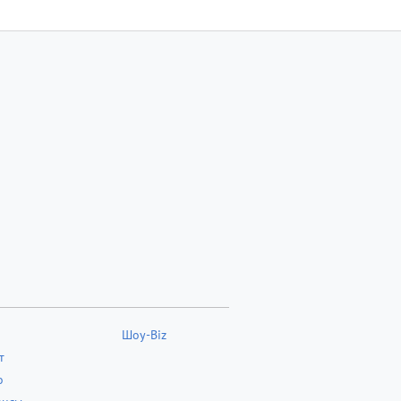
Шоу-Biz
т
о