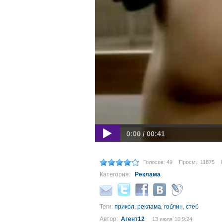
0:00 / 00:41
Голосов: 49
Просм.: 11875
Категория:
Реклама
Теги:
прикол
,
реклама
,
гоблин
,
стеб
Автор:
Агент12
13 июля´10 9:24