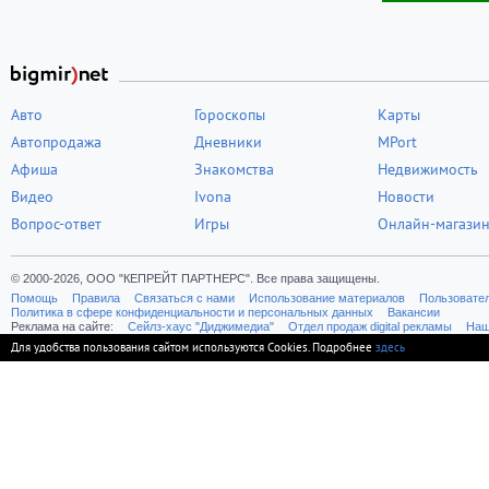
Авто
Гороскопы
Карты
Автопродажа
Дневники
MPort
Афиша
Знакомства
Недвижимость
Видео
Ivona
Новости
Вопрос-ответ
Игры
Онлайн-магази
© 2000-2026, ООО "КЕПРЕЙТ ПАРТНЕРС". Все права защищены.
Помощь
Правила
Связаться с нами
Использование материалов
Пользовате
Политика в сфере конфиденциальности и персональных данных
Вакансии
Реклама на сайте:
Cейлз-хаус "Диджимедиа"
Отдел продаж digital рекламы
Наш
Для удобства пользования сайтом используются Cookies. Подробнее
здесь