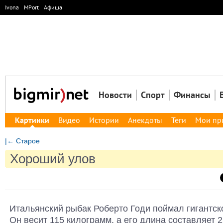
Ivona
MPort
Афиша
Новости
Спорт
Финансы
Картинки
Видео
Истории
Анекдоты
Теги
Мои пр
|← Старое
Хороший улов
Итальянский рыбак Роберто Годи поймал гигантск
Он весит 115 килограмм, а его длина составляет 2