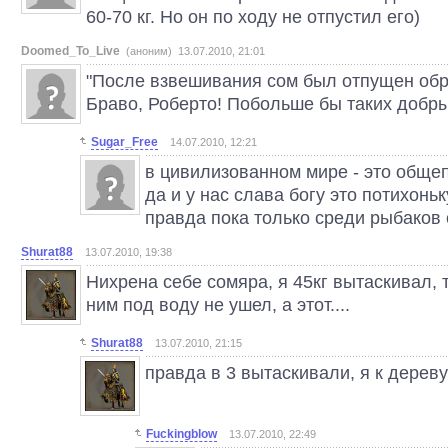
60-70 кг. Но он по ходу не отпустил его)
Doomed_To_Live
(аноним) 13.07.2010, 21:01
"После взвешивания сом был отпущен обра
Браво, Роберто! Побольше бы таких добр
Sugar_Free
14.07.2010, 12:21
в цивилизованном мире - это общеп
да и у нас слава богу это потихонь
правда пока только среди рыбаков
Shurat88
13.07.2010, 19:38
Нихрена себе сомяра, я 45кг вытаскивал, т
ним под воду не ушел, а этот....
Shurat88
13.07.2010, 21:15
правда в 3 вытаскивали, я к дереву
Fuckingblow
13.07.2010, 22:49