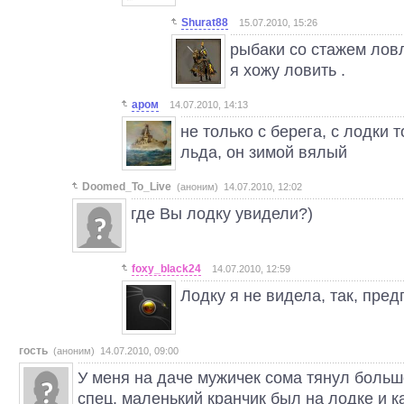
Shurat88
15.07.2010, 15:26
рыбаки со стажем лов
я хожу ловить .
аром
14.07.2010, 14:13
не только с берега, с лодки 
льда, он зимой вялый
Doomed_To_Live
(аноним) 14.07.2010, 12:02
где Вы лодку увидели?)
foxy_black24
14.07.2010, 12:59
Лодку я не видела, так, пред
гость
(аноним) 14.07.2010, 09:00
У меня на даче мужичек сома тянул больше
спец. маленький кранчик был на лодке и к