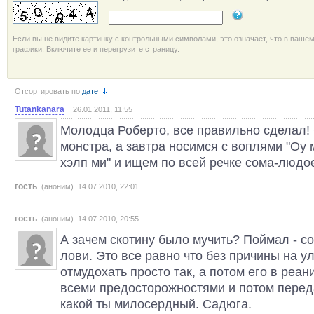
Если вы не видите картинку с контрольными символами, это означает, что в ваше
графики. Включите ее и перегрузите страницу.
Отсортировать по
дате
Tutankanara
26.01.2011, 11:55
Молодца Роберто, все правильно сделал!
монстра, а завтра носимся с воплями "Оу м
хэлп ми" и ищем по всей речке сома-людое
гость
(аноним) 14.07.2010, 22:01
гость
(аноним) 14.07.2010, 20:55
А зачем скотину было мучить? Поймал - со
лови. Это все равно что без причины на у
отмудохать просто так, а потом его в реан
всеми предосторожностями и потом переда
какой ты милосердный. Садюга.