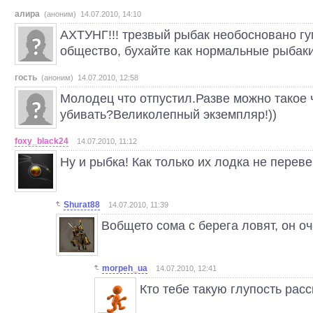
алира
(аноним) 14.07.2010, 14:10
АХТУНГ!!! трезвый рыбак необосновано гу
общество, бухайте как нормальные рыбаки!
гость
(аноним) 14.07.2010, 12:58
Молодец что отпустил.Разве можно такое
убивать?Великолепный экземпляр!))
foxy_black24
14.07.2010, 11:12
Ну и рыбка! Как только их лодка не перев
Shurat88
14.07.2010, 11:39
Вобщето сома с берега ловят, он о
morpeh_ua
14.07.2010, 12:41
Кто тебе такую глупость рас