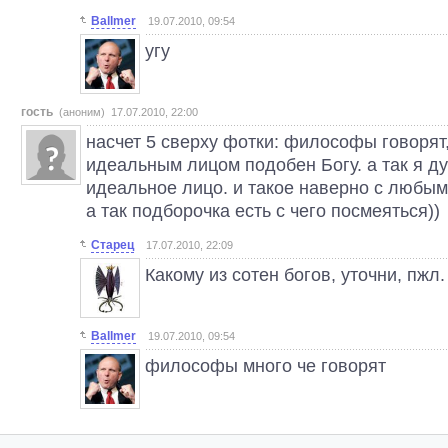
Ballmer
19.07.2010, 09:54
угу
гость
(аноним) 17.07.2010, 22:00
насчет 5 сверху фотки: философы говорят,
идеальным лицом подобен Богу. а так я ду
идеальное лицо. и такое наверно с любым
а так подборочка есть с чего посмеяться))
Старец
17.07.2010, 22:09
Какому из сотен богов, уточни, пжл.
Ballmer
19.07.2010, 09:54
философы много че говорят