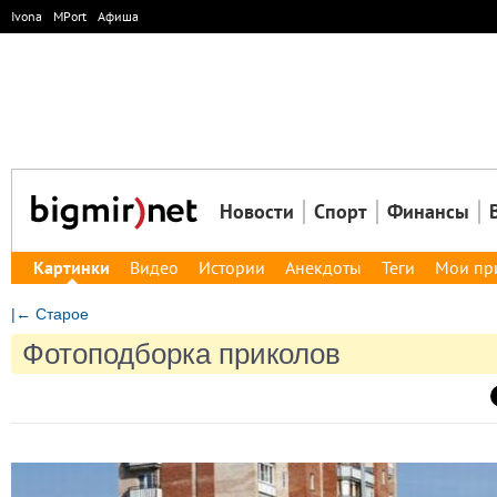
Ivona
MPort
Афиша
Новости
Спорт
Финансы
Картинки
Видео
Истории
Анекдоты
Теги
Мои пр
|← Старое
Фотоподборка приколов