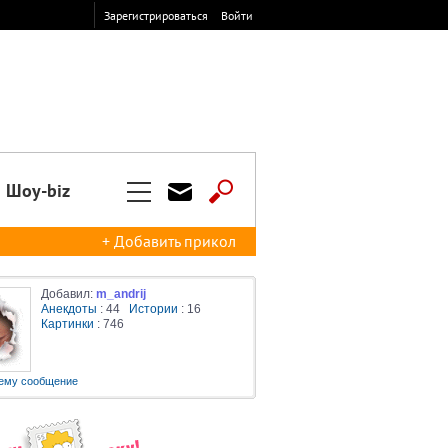
Зарегистрироваться
Войти
Шоу-biz
+ Добавить прикол
Добавил:
m_andrij
Анекдоты
: 44
Истории
: 16
Картинки
: 746
ему сообщение