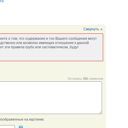
то
Свернуть
ните о том, что содержание и тон Вашего сообщения могут
едственно или косвенно имеющих отношение к данной
т эти правила грубо или систематически, будут
Осталось
350
символов
изображенные на картинке: