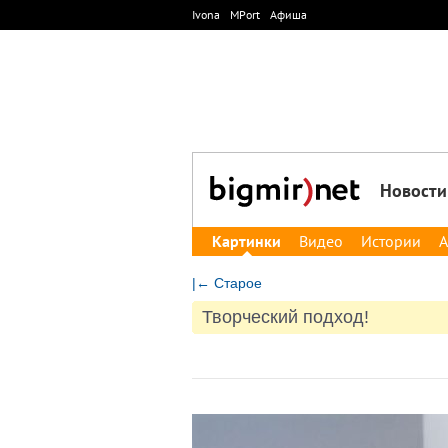
Ivona
MPort
Афиша
Новости
Картинки
Видео
Истории
А
|← Старое
Творческий подход!