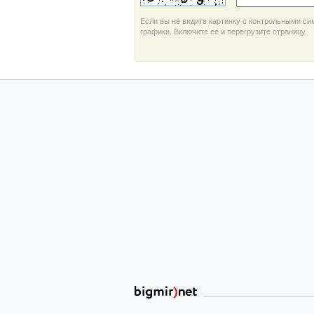
Если вы не видите картинку с контрольными си
графики. Включите ее и перегрузите страницу.