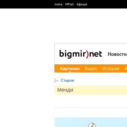
Ivona
MPort
Афиша
Новости
Картинки
Видео
Истории
А
|← Старое
Менди