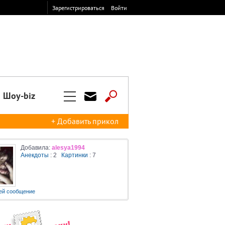
Зарегистрироваться
Войти
Шоу-biz
+ Добавить прикол
Добавила:
alesya1994
Анекдоты
: 2
Картинки
: 7
ей сообщение