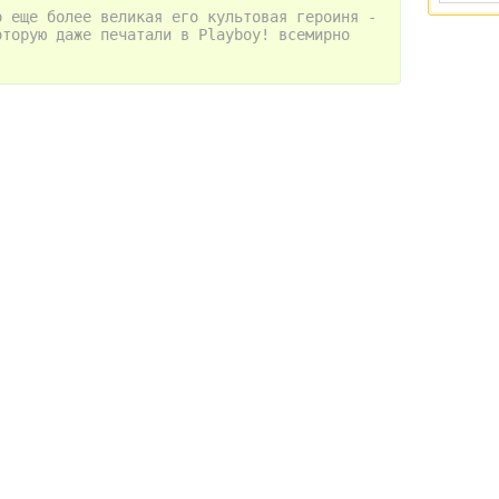
о еще более великая его культовая героиня -
оторую даже печатали в Playboy! всемирно