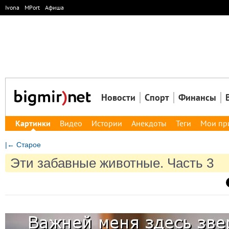
Ivona
MPort
Афиша
Новости
Спорт
Финансы
Картинки
Видео
Истории
Анекдоты
Теги
Мои пр
|← Старое
Эти забавные животные. Часть 3