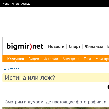
Ivona
MPort
Афиша
Новости
Спорт
Финансы
Картинки
Видео
Истории
Анекдоты
Теги
Мои пр
|← Старое
Истина или лож?
Смотрим и думаем где настоящие фотографии, а г