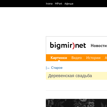
Ivona
MPort
Афиша
Новости
Картинки
Видео
Истории
А
|← Старое
Деревенская свадьба