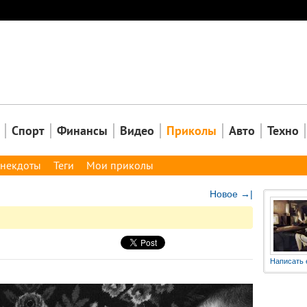
Закрыть
Спорт
Финансы
Видео
Приколы
Авто
Техно
некдоты
Теги
Мои приколы
Новое →|
Написать 