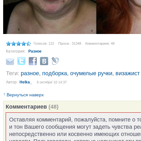
Голосов: 122
Просм.: 31348
Комментариев: 48
Категория:
Разное
Теги:
разное
,
подборка
,
очумелые ручки
,
визажист
Автор:
Helka_
6 октября´10 14:37
↑
Вернуться наверх
Комментариев
(48)
Оставляя комментарий, пожалуйста, помните о т
и тон Вашего сообщения могут задеть чувства р
непосредственно или косвенно имеющих отноше