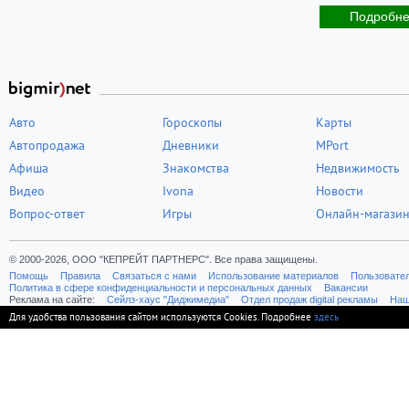
Подробн
Авто
Гороскопы
Карты
Автопродажа
Дневники
MPort
Афиша
Знакомства
Недвижимость
Видео
Ivona
Новости
Вопрос-ответ
Игры
Онлайн-магази
© 2000-2026, ООО "КЕПРЕЙТ ПАРТНЕРС". Все права защищены.
Помощь
Правила
Связаться с нами
Использование материалов
Пользовате
Политика в сфере конфиденциальности и персональных данных
Вакансии
Реклама на сайте:
Cейлз-хаус "Диджимедиа"
Отдел продаж digital рекламы
Наш
Для удобства пользования сайтом используются Cookies. Подробнее
здесь