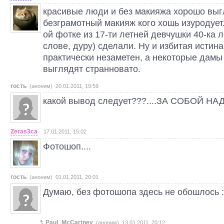
красивые люди и без макияжа хорошо выг
безграмотный макияж кого хошь изуродует. 
ой фотке из 17-ти летней девчушки 40-ка 
слове, дуру) сделали. Ну и избитая истин
практически незаметен, а некоторые дамы
выглядят странновато.
гость
(аноним) 20.01.2011, 19:59
какой вывод следует???....ЗА СОБОЙ НА
Zeras3ca
17.01.2011, 15:02
Фотошоп....
гость
(аноним) 01.01.2011, 20:01
Думаю, без фотошопа здесь не обошлось :
Paul_McCartney
(аноним) 13.01.2011, 20:12