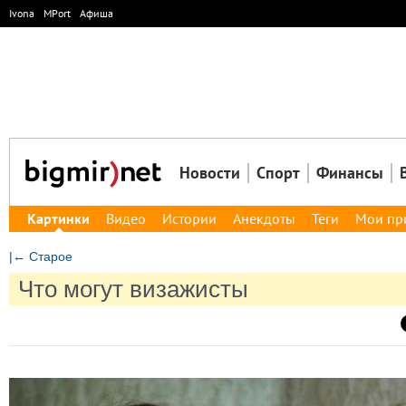
Ivona
MPort
Афиша
Новости
Спорт
Финансы
Картинки
Видео
Истории
Анекдоты
Теги
Мои пр
|← Старое
Что могут визажисты