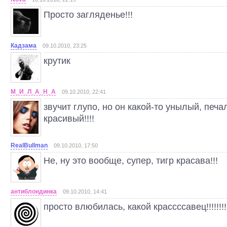
Просто загляденье!!!
Кадзама
09.10.2010, 23:25
крутик
М_И_Л_А_Н_А
09.10.2010, 22:41
звучит глупо, но он какой-то унылый, печал
красивый!!!!
RealBullman
09.10.2010, 17:50
Не, ну это вообще, супер, тигр красава!!!
антиблондинка
09.10.2010, 14:41
просто влюбилась, какой крассссавец!!!!!!!!