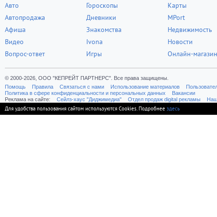
Авто
Гороскопы
Карты
Автопродажа
Дневники
MPort
Афиша
Знакомства
Недвижимость
Видео
Ivona
Новости
Вопрос-ответ
Игры
Онлайн-магази
© 2000-2026, ООО "КЕПРЕЙТ ПАРТНЕРС". Все права защищены.
Помощь
Правила
Связаться с нами
Использование материалов
Пользовате
Политика в сфере конфиденциальности и персональных данных
Вакансии
Реклама на сайте:
Cейлз-хаус "Диджимедиа"
Отдел продаж digital рекламы
Наш
Для удобства пользования сайтом используются Cookies. Подробнее
здесь