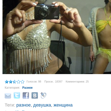
Голосов: 98
Просм.: 18397
Комментариев: 25
Категория:
Разное
Теги:
разное
,
девушка
,
женщина