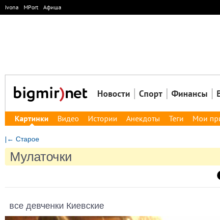
Ivona
MPort
Афиша
Новости
Спорт
Финансы
Картинки
Видео
Истории
Анекдоты
Теги
Мои пр
|← Старое
Мулаточки
все девченки Киевские