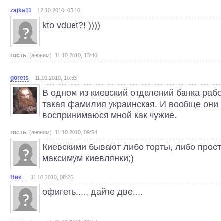
zajka11
12.10.2010, 03:10
kto vduet?! ))))
гость
(аноним) 11.10.2010, 13:40
gorets
11.10.2010, 10:53
В одном из киевский отделений банка рабо
такая фамилия украинская. И вообще они 
воспринимаюся мной как чужие.
гость
(аноним) 11.10.2010, 09:54
Киевскими бывают либо торты, либо прости
максимум киевлянки;)
Ник_
11.10.2010, 08:26
офигеть...., дайте две....