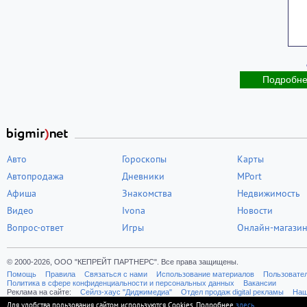
Подробн
Авто
Гороскопы
Карты
Автопродажа
Дневники
MPort
Афиша
Знакомства
Недвижимость
Видео
Ivona
Новости
Вопрос-ответ
Игры
Онлайн-магази
© 2000-2026, ООО "КЕПРЕЙТ ПАРТНЕРС". Все права защищены.
Помощь
Правила
Связаться с нами
Использование материалов
Пользовате
Политика в сфере конфиденциальности и персональных данных
Вакансии
Реклама на сайте:
Cейлз-хаус "Диджимедиа"
Отдел продаж digital рекламы
Наш
Для удобства пользования сайтом используются Cookies. Подробнее
здесь