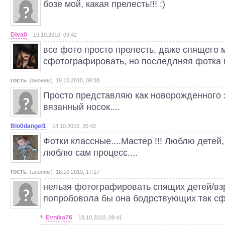
бозе мой, какая прелесть!!! :)
Diva0
19.10.2010, 09:42
все фото просто прелесть, даже спящего 
сфотографировать, но последлняя фотка п
гость
(аноним) 19.10.2010, 09:38
Просто представляю как новорожденного 
вязанный носок....
Blo0dangel1
18.10.2010, 20:42
Фотки классные....Мастер !!! Люблю детей
люблю сам процесс....
гость
(аноним) 18.10.2010, 17:17
нельзя фотографировать спящих детей/взр
попробовола бы она бодрствующих так сф
Evnika76
19.10.2010, 09:41