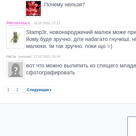
Почему нельзя?
PierrotsTears
18.10.2010, 17:13
Stamp3r, новонароджений малюк може прий
йому буде зручно. діти набагато гнучкіші, н
малюки. їм так зручно. поки що =)
гость
(аноним) 17.10.2010, 15:14
вот что можно вылипить из спящего младе
сфотографировать
1
2
Следующая