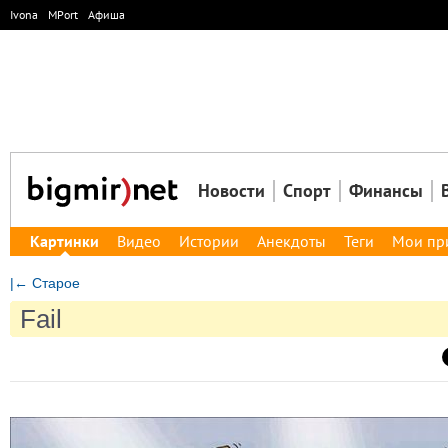
Ivona
MPort
Афиша
Новости
Спорт
Финансы
Картинки
Видео
Истории
Анекдоты
Теги
Мои пр
|← Старое
Fail