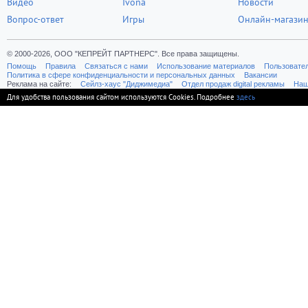
Видео
Ivona
Новости
Вопрос-ответ
Игры
Онлайн-магази
© 2000-2026, ООО "КЕПРЕЙТ ПАРТНЕРС". Все права защищены.
Помощь
Правила
Связаться с нами
Использование материалов
Пользовате
Политика в сфере конфиденциальности и персональных данных
Вакансии
Реклама на сайте:
Cейлз-хаус "Диджимедиа"
Отдел продаж digital рекламы
Наш
Для удобства пользования сайтом используются Cookies. Подробнее
здесь