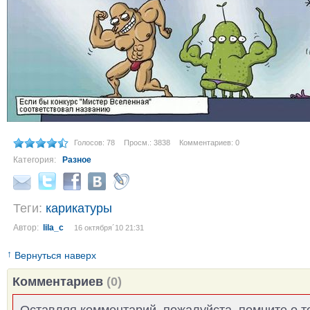
Голосов: 78
Просм.: 3838
Комментариев: 0
Категория:
Разное
Теги:
карикатуры
Автор:
lila_c
16 октября´10 21:31
↑
Вернуться наверх
Комментариев
(0)
Оставляя комментарий, пожалуйста, помните о т