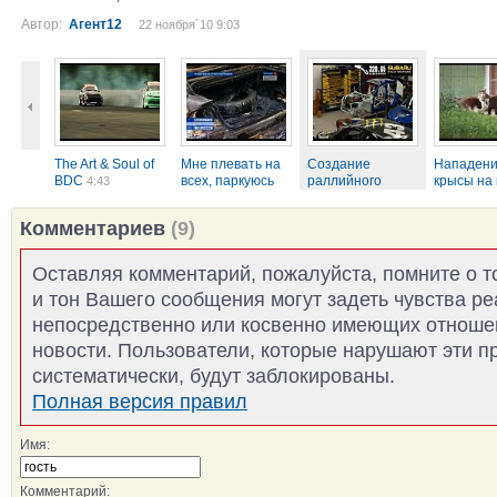
Автор:
Агент12
22 ноября´10 9:03
The Art & Soul of
Мне плевать на
Создание
Нападен
BDC
всех, паркуюсь
раллийного
крысы на 
4:43
где...
Subaru
0:52
2:40
0:50
Комментариев
(9)
Оставляя комментарий, пожалуйста, помните о т
и тон Вашего сообщения могут задеть чувства р
непосредственно или косвенно имеющих отноше
новости. Пользователи, которые нарушают эти п
систематически, будут заблокированы.
Полная версия правил
Имя:
Комментарий: