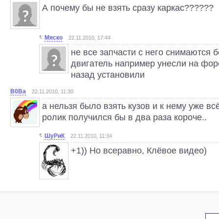
А почему бы не взять сразу каркас??????
Мяско
22.11.2010, 17:44
не все запчасти с него снимаются 
двигатель например унесли на форс
назад установили
B0Ва
22.11.2010, 11:30
а нельзя было взять кузов и к нему уже вс
ролик получился бы в два раза короче..
ШуРиК
22.11.2010, 11:34
+1)) Но всеравно, Клёвое видео)