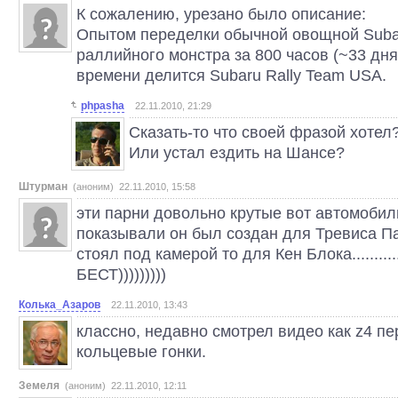
К сожалению, урезано было описание:
Опытом переделки обычной овощной Suba
раллийного монстра за 800 часов (~33 дня
времени делится Subaru Rally Team USA.
phpasha
22.11.2010, 21:29
Сказать-то что своей фразой хотел
Или устал ездить на Шансе?
Штурман
(аноним) 22.11.2010, 15:58
эти парни довольно крутые вот автомобил
показывали он был создан для Тревиса Па
стоял под камерой то для Кен Блока..........
БЕСТ)))))))))
Колька_Азаров
22.11.2010, 13:43
классно, недавно смотрел видео как z4 п
кольцевые гонки.
Земеля
(аноним) 22.11.2010, 12:11