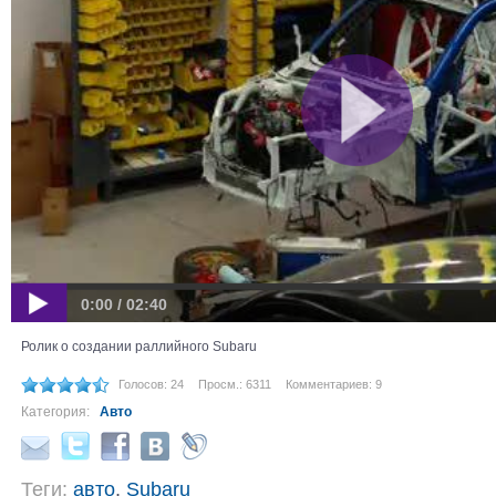
0:00 / 02:40
Ролик о создании раллийного Subaru
Голосов: 24
Просм.: 6311
Комментариев: 9
Категория:
Авто
Теги:
авто
,
Subaru