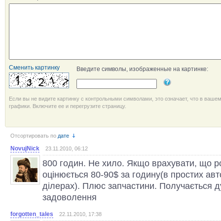
Сменить картинку
Введите символы, изображенные на картинке:
Если вы не видите картинку с контрольными символами, это означает, что в ваше
графики. Включите ее и перегрузите страницу.
Отсортировать по
дате
NovujNick
23.11.2010, 06:12
800 годин. Не хило. Якщо врахувати, що р
оцінюється 80-90$ за годину(в простих авт
ділерах). Плюс запчастини. Получається 
задоволення
forgotten_tales
22.11.2010, 17:38