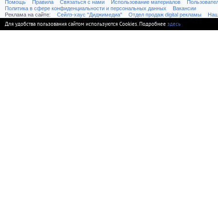
Помощь
Правила
Связаться с нами
Использование материалов
Пользовате
Политика в сфере конфиденциальности и персональных данных
Вакансии
Реклама на сайте:
Cейлз-хаус "Диджимедиа"
Отдел продаж digital рекламы
Наш
Для удобства пользования сайтом используются Cookies. Подробнее
здесь