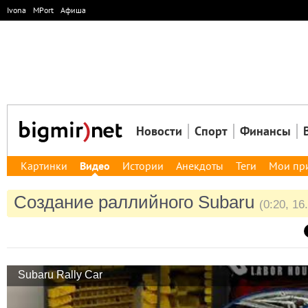
Ivona
MPort
Афиша
Новости
Спорт
Финансы
Картинки
Видео
Истории
Анекдоты
Теги
Мои пр
Создание раллийного Subaru
(0:20, 16
Subaru Rally Car