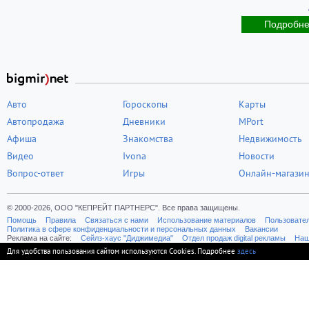
Подробн
Авто
Гороскопы
Карты
Автопродажа
Дневники
MPort
Афиша
Знакомства
Недвижимость
Видео
Ivona
Новости
Вопрос-ответ
Игры
Онлайн-магази
© 2000-2026, ООО "КЕПРЕЙТ ПАРТНЕРС". Все права защищены.
Помощь
Правила
Связаться с нами
Использование материалов
Пользовате
Политика в сфере конфиденциальности и персональных данных
Вакансии
Реклама на сайте:
Cейлз-хаус "Диджимедиа"
Отдел продаж digital рекламы
Наш
Для удобства пользования сайтом используются Cookies. Подробнее
здесь