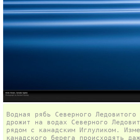
Водная рябь Северного Ледовитого
дрожит на водах Северного Ледови
рядом с канадским Иглуликом. Изм
канадского берега происходять да