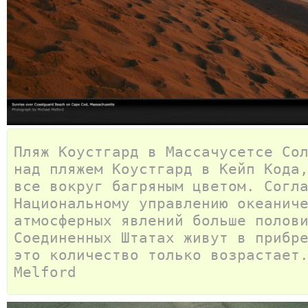
Пляж Коустгард в Массачусетсе Со
над пляжем Коустгард в Кейп Кода
все вокруг багряным цветом. Согл
Национальному управлению океанич
атмосферных явлений больше полов
Соединенных Штатах живут в прибр
это количество только возрастает
Melford