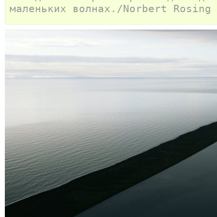
маленьких волнах./Norbert Rosing