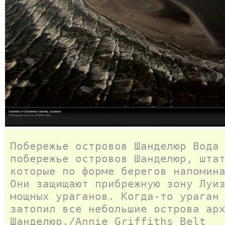
Побережье островов Шанделюр Вода
побережье островов Шанделюр, шта
которые по форме берегов напомин
Они защищают прибрежную зону Луи
мощных ураганов. Когда-то ураган
затопил все небольшие острова ар
Шанделюр./Annie Griffiths Belt