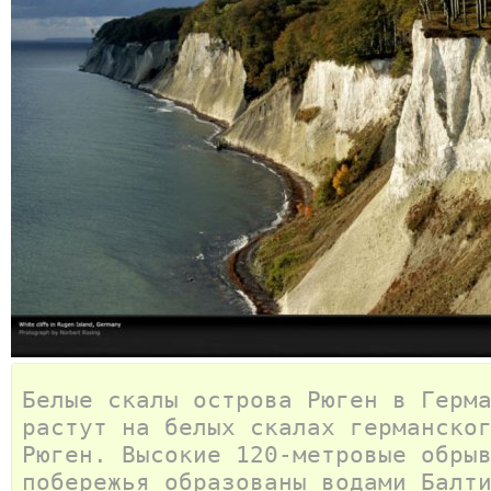
Белые скалы острова Рюген в Герм
растут на белых скалах германско
Рюген. Высокие 120-метровые обры
побережья образованы водами Балт