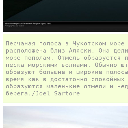
Песчаная полоса в Чукотском море
расположена близ Аляски. Она дел
море пополам. Отмель образуется 
песка морскими волнами. Обычно ш
образуют большие и широкие полос
время как в достаточно спокойных
образуются маленькие отмели и не
берега./Joel Sartore