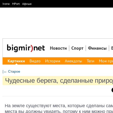
Ivona
MPort
Афиша
Новости
Спорт
Финансы
Картинки
Видео
Истории
Анекдоты
Теги
Мои пр
|← Старое
Чудесные берега, сделанные прир
На земле существуют места, которые сделаны са
места вы должны увидеть, потому к ним можно пр