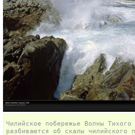
Чилийское побережье Волны Тихого
разбиваются об скалы чилийского 