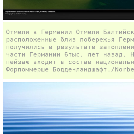
Отмели в Германии Отмели Балтийс
расположенные близ побережья Гер
получились в результате затоплен
части Германии 6тыс. лет назад. 
пейзаж входит в состав националь
Форпоммерше Бодденландшафт./Norb