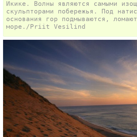
Икике. Волны являются самыми изо
скульпторами побережья. Под нати
основания гор подмываются, ломаю
море./Priit Vesilind