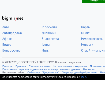
Авто
Гороскопы
Карты
Автопродажа
Дневники
MPort
Афиша
Знакомства
Недвижимость
Видео
Ivona
Новости
Вопрос-ответ
Игры
Онлайн-магази
© 2000-2026, ООО "КЕПРЕЙТ ПАРТНЕРС". Все права защищены.
Помощь
Правила
Связаться с нами
Использование материалов
Пользовате
Политика в сфере конфиденциальности и персональных данных
Вакансии
Реклама на сайте:
Cейлз-хаус "Диджимедиа"
Отдел продаж digital рекламы
Наш
Для удобства пользования сайтом используются Cookies. Подробнее
здесь