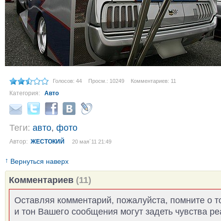
Голосов: 44
Просм.: 10249
Комментариев: 11
Категория:
Авто
Теги:
авто
,
фото
Автор:
ЖЕСТОКИЙ
20 мая´11 21:49
↑
Вернуться наверх
Комментариев
(11)
Оставляя комментарий, пожалуйста, помните о т
и тон Вашего сообщения могут задеть чувства р