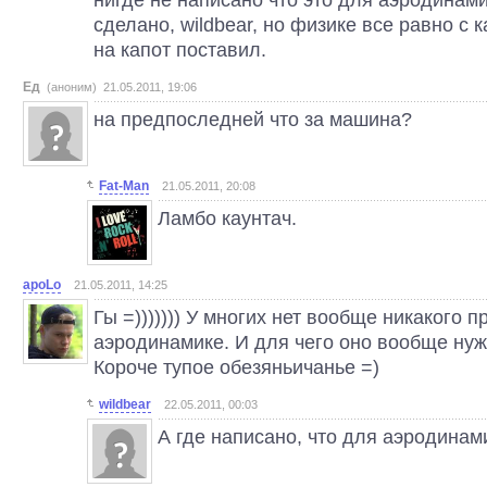
сделано, wildbear, но физике все равно с 
на капот поставил.
Ед
(аноним) 21.05.2011, 19:06
на предпоследней что за машина?
Fat-Man
21.05.2011, 20:08
Ламбо каунтач.
apoLo
21.05.2011, 14:25
Гы =))))))) У многих нет вообще никакого 
аэродинамике. И для чего оно вообще нуж
Короче тупое обезяньичанье =)
wildbear
22.05.2011, 00:03
А где написано, что для аэродинам