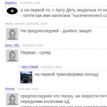
BigGlory
23.05.2011, 21:59
а на первой то, с Арту Дету, моделька то 
- почти как имя капитана "тысячелетнего со
гость
(аноним) 23.05.2011, 15:54
На предпоследней - дьябло, ващет.
Dima_DEL
23.05.2011, 00:29
Первая - супер
ЖЕСТОКИЙ
24.05.2011, 00:05
на первой трансформер походу
SDenis
22.05.2011, 15:54
предпоследняя это писец. на скорости по
передними колесами хД
нигде не написано что это для аэродинам