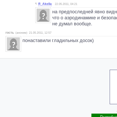
Я_Akella
22.05.2011, 04:21
на предпоследней явно видно
что о аэродинамике и безопа
не думал вообще.
гость
(аноним) 21.05.2011, 12:57
понаставили гладильных досок)
Подробн