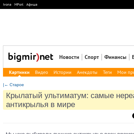
Ivona
MPort
Афиша
Новости
Спорт
Финансы
Картинки
Видео
Истории
Анекдоты
Теги
Мои пр
|← Старое
Крылатый ультиматум: самые нер
антикрылья в мире