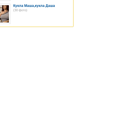
Кукла Маша,кукла Даша
(30 фото)