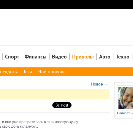
Закрыть
Спорт
Финансы
Видео
Приколы
Авто
Техно
некдоты
Теги
Мои приколы
Новое →|
Написать 
т, и она уже превратилась в силиконовую куклу.
свою дочь к гламуру...