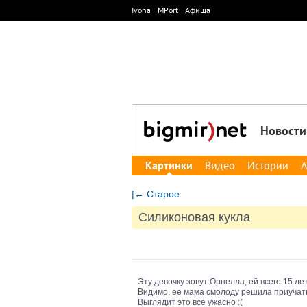
Ivona
MPort
Афиша
Новости
Картинки
Видео
Истории
А
|← Старое
Силиконовая кукла
Эту девочку зовут Орнелла, ей всего 15 ле
Видимо, ее мама смолоду решила приучать 
Выглядит это все ужасно :(