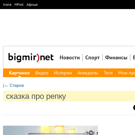
Ivona
MPort
Афиша
Новости
Спорт
Финансы
Картинки
Видео
Истории
Анекдоты
Теги
Мои пр
|← Старое
сказка про репку