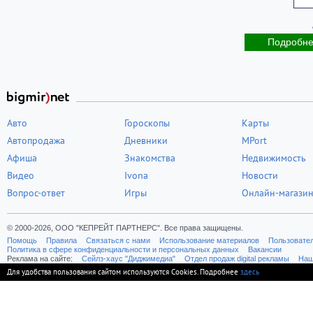
Подробн
Авто
Гороскопы
Карты
Автопродажа
Дневники
MPort
Афиша
Знакомства
Недвижимость
Видео
Ivona
Новости
Вопрос-ответ
Игры
Онлайн-магази
© 2000-2026, ООО "КЕПРЕЙТ ПАРТНЕРС". Все права защищены.
Помощь
Правила
Связаться с нами
Использование материалов
Пользовате
Политика в сфере конфиденциальности и персональных данных
Вакансии
Реклама на сайте:
Cейлз-хаус "Диджимедиа"
Отдел продаж digital рекламы
Наш
Для удобства пользования сайтом используются Cookies. Подробнее
здесь